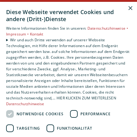
×
Diese Webseite verwendet Cookies und
Leistungen
andere (Dritt-)Dienste
Privatkunden
Gewerbekunden
Weitere Informationen finden Sie in unseren:
Datenschutzhinweise •
Impressum •
Kontakt
Karriere
Wir und auch Dritte verwenden auf unserer Webseite
Unternehmen
Technologien, mit Hilfe derer Informationen auf dem Endgerät
gespeichert werden bzw. auf solche Informationen auf dem Endgerät
Standort
zugegriffen werden, z.B. Cookies. Ihre personenbezogenen Daten
werden von uns und den eingebundenen Partnern gespeichert und
Nürnberg
für verschiedene Zwecke, ggf. Analyse-, Marketing- und
Statistikzwecke verarbeitet, damit wir unseren Webseitenbesuchern
personalisierte Anzeigen oder Inhalte bereitstellen, Funktionen für
soziale Medien anbieten und Informationen über deren Interessen
und das Nutzerverhalten erhalten können. Cookies, die nicht
technisch-notwendig sind,... HIER KLICKEN ZUM WEITERLESEN
Datenschutzhinweise
NOTWENDIGE COOKIES
PERFORMANCE
TARGETING
FUNKTIONALITÄT