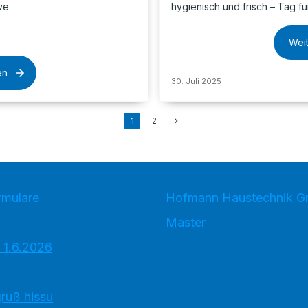
ve
hygienisch und frisch – Tag fü
Wei
en
30. Juli 2025
1
2
rmulare
Hofmann Haustechnik 
Master
 1.6.2026
ruß hissu