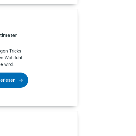
timeter
igen Tricks
en Wohlfühl-
e wird.
terlesen