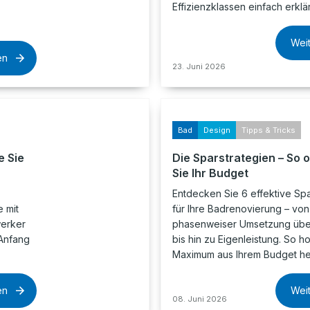
Effizienzklassen einfach erklär
.
Wei
en
23. Juni 2026
Bad
Design
Tipps & Tricks
e Sie
Die Sparstrategien – So 
Sie Ihr Budget
Entdecken Sie 6 effektive Spa
 mit
für Ihre Badrenovierung – von
werker
phasenweiser Umsetzung über
Anfang
bis hin zu Eigenleistung. So h
Maximum aus Ihrem Budget he
en
Wei
08. Juni 2026