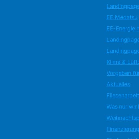
Landingpage
EE Medatsu
EE-Energie 
Landingpag
Landingpage
Klima & Lüft
Vorgaben für
Aktuelles
Fliesenarbei
Was nur wir
Weihnachtsp
Finanzierun