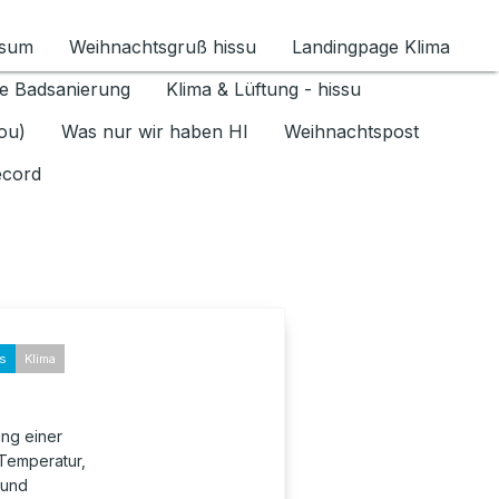
ssum
Weihnachtsgruß hissu
Landingpage Klima
ür Datenschutz 1.6.2026 umschalten
e Badsanierung
Klima & Lüftung - hissu
jou)
Was nur wir haben HI
Weihnachtspost
ecord
ks
Klima
ung einer
 Temperatur,
 und