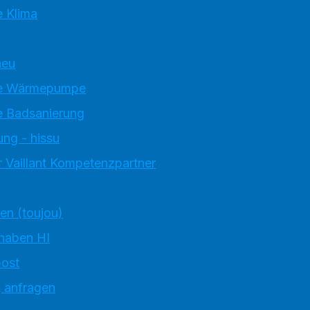
 Klima
neu
e Wärmepumpe
 Badsanierung
ung - hissu
 Vaillant Kompetenzpartner
ten (toujou)
 haben HI
ost
g anfragen