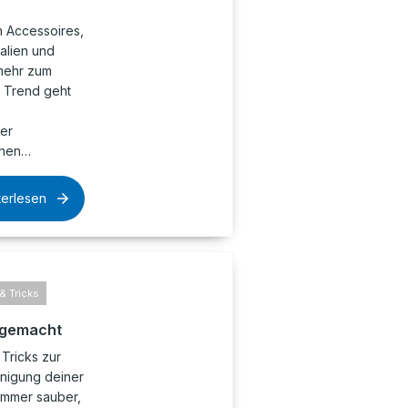
 Accessoires,
ialien und
 mehr zum
 Trend geht
er
chen…
terlesen
& Tricks
t gemacht
Tricks zur
inigung deiner
zimmer sauber,