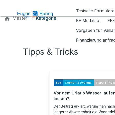
Kontaktieren Sie uns
Testseite Formulare
Master
Kategorie
EE Medatsu
EE-
Vorgaben für Vaill
Finanzierung anfra
Tipps & Tricks
Bad
Komfort & Hygiene
Tipps & Trick
Vor dem Urlaub Wasser laufe
lassen?
Der Beitrag erklärt, warum man nach
längerer Abwesenheit die Wasserle