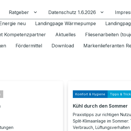
Ratgeber
Datenschutz 1.6.2026
Impre
Untermenü für Ratgeber umschalten
Untermenü f
Energie neu
Landingpage Wärmepumpe
Landingpag
ant Kompetenzpartner
Aktuelles
Fliesenarbeiten (tou
gen
Fördermittel
Download
Markenlieferanten R
s
Komfort & Hygiene
Tipps & Tric
n
Kühl durch den Sommer
Praxistipps zur richtigen Nutz
Split-Klimaanlage im Sommer:
itungen
Verbrauch, Lüftungsverhalten