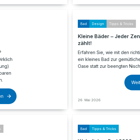
Bad
Design
Tipps & Tricks
Kleine Bäder ‒ Jeder Zen
zählt!
?
Erfahren Sie, wie mit den richt
irklich
ein kleines Bad zur gemütlich
tung)
Oase statt zur beengten Nisch
sparen
n.
Wei
en
26. Mai 2026
s
Bad
Tipps & Tricks