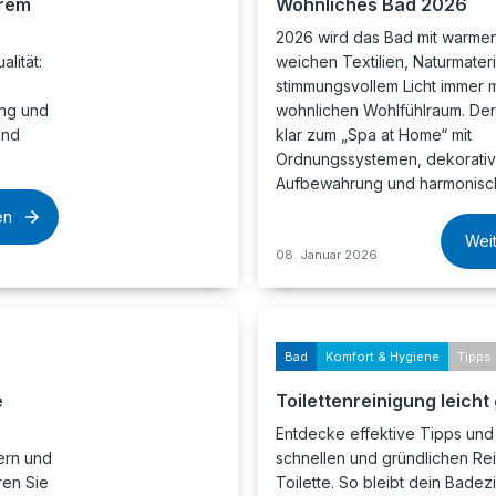
hrem
Wohnliches Bad 2026
2026 wird das Bad mit warmen
alität:
weichen Textilien, Naturmater
stimmungsvollem Licht immer
ung und
wohnlichen Wohlfühlraum. Der
und
klar zum „Spa at Home“ mit
Ordnungssystemen, dekorativ
Aufbewahrung und harmonis
en
Wei
08. Januar 2026
Bad
Komfort & Hygiene
Tipps 
e
Toilettenreinigung leich
Entdecke effektive Tipps und 
ern und
schnellen und gründlichen Re
ren Sie
Toilette. So bleibt dein Bade