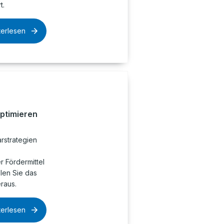
t.
terlesen
optimieren
rstrategien
 Fördermittel
olen Sie das
raus.
terlesen