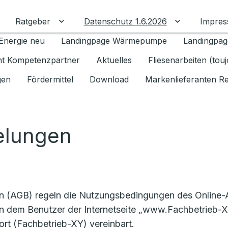
Ratgeber
Datenschutz 1.6.2026
Impre
Untermenü für Ratgeber umschalten
Untermenü f
Energie neu
Landingpage Wärmepumpe
Landingpag
ant Kompetenzpartner
Aktuelles
Fliesenarbeiten (tou
gen
Fördermittel
Download
Markenlieferanten R
elungen
en (AGB) regeln die Nutzungsbedingungen des Online
n dem Benutzer der Internetseite „www.Fachbetrieb-XY
rt (Fachbetrieb-XY) vereinbart.