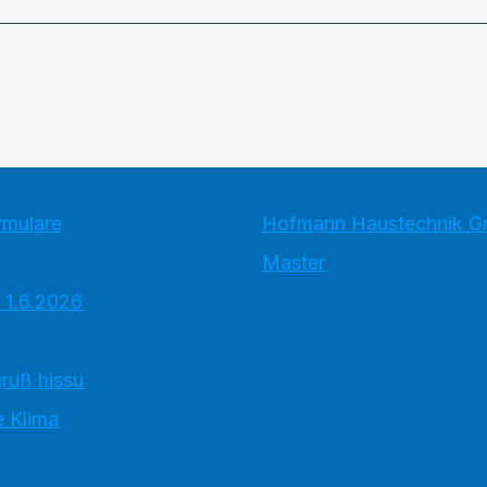
rmulare
Hofmann Haustechnik 
Master
 1.6.2026
ruß hissu
 Klima