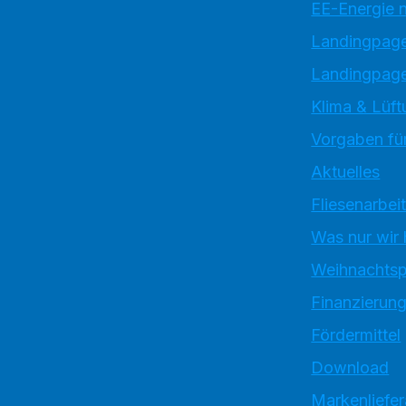
EE-Energie 
Landingpag
Landingpage
Klima & Lüft
Vorgaben für
Aktuelles
Fliesenarbei
Was nur wir
Weihnachtsp
Finanzierun
Fördermittel
Download
Markenliefe