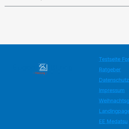
Testseite Fo
Ratgeber
Datenschutz
Impressum
Weihnachtsg
Landingpage
EE Medatsu