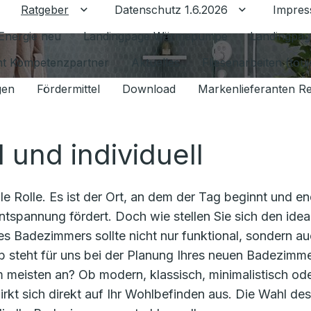
Ratgeber
Datenschutz 1.6.2026
Impre
Untermenü für Ratgeber umschalten
Untermenü f
Energie neu
Landingpage Wärmepumpe
Landingpag
ant Kompetenzpartner
Aktuelles
Fliesenarbeiten (tou
gen
Fördermittel
Download
Markenlieferanten R
l und individuell
e Rolle. Es ist der Ort, an dem der Tag beginnt und en
ntspannung fördert. Doch wie stellen Sie sich den idea
hres Badezimmers sollte nicht nur funktional, sondern a
alb steht für uns bei der Planung Ihres neuen Badezimm
am meisten an? Ob modern, klassisch, minimalistisch od
irkt sich direkt auf Ihr Wohlbefinden aus. Die Wahl des