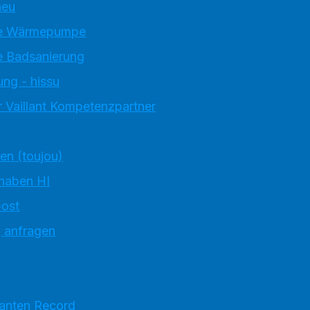
neu
e Wärmepumpe
 Badsanierung
ung - hissu
 Vaillant Kompetenzpartner
ten (toujou)
 haben HI
ost
g anfragen
ranten Record