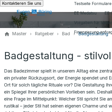
Kontaktieren Sie uns
Testseite Formulare
EE Medatsu
EE-
Vorgaben für Vaill
Finanzierung anfra
Master
Ratgeber
Bad
Badgestaltung
Badgestaltung - stilvol
Das Badezimmer spielt in unserem Alltag eine zentral
ein privater Rückzugsort, der Energie spendet und E
Ort für solch tägliche Rituale vor? Die Gestaltung I
ein Spiegel Ihrer persönlichen Vorlieben sein. Desh
eine Frage im Mittelpunkt: Welcher Stil spricht Sie 
rustikal – jeder Stil hat seinen eigenen Charme und w