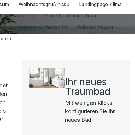
ssum
Weihnachtsgruß hissu
Landingpage Klima
ür Datenschutz 1.6.2026 umschalten
e Badsanierung
Klima & Lüftung - hissu
jou)
Was nur wir haben HI
Weihnachtspost
ecord
Ihr neues
det,
Traumbad
len
uch
Mit wenigen Klicks
ers
konfigurieren Sie Ihr
er
neues Bad.