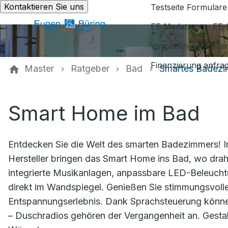
Kontaktieren Sie uns
Testseite Formulare
EE Medatsu
EE-
Vorgaben für Vaill
Finanzierung anfra
Master
Ratgeber
Bad
Smartes Badez
Smart Home im Bad
Entdecken Sie die Welt des smarten Badezimmers! Inno
Hersteller bringen das Smart Home ins Bad, wo drah
integrierte Musikanlagen, anpassbare LED-Beleuch
direkt im Wandspiegel. Genießen Sie stimmungsvolle
Entspannungserlebnis. Dank Sprachsteuerung können
– Duschradios gehören der Vergangenheit an. Gestalt