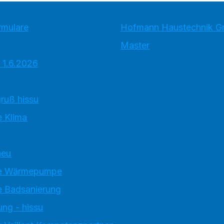
rmulare
Hofmann Haustechnik 
Master
 1.6.2026
ruß hissu
 Klima
neu
e Wärmepumpe
 Badsanierung
ung - hissu