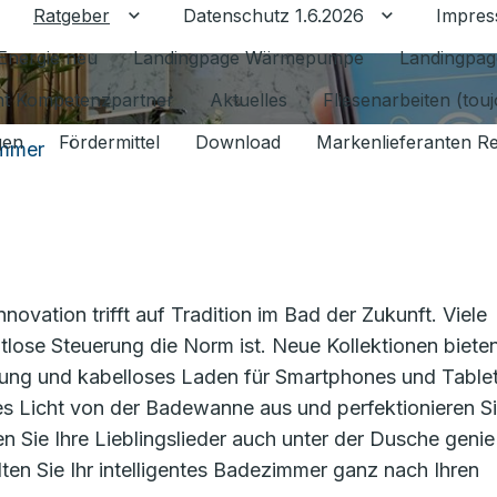
Ratgeber
Datenschutz 1.6.2026
Impre
Untermenü für Ratgeber umschalten
Untermenü f
Energie neu
Landingpage Wärmepumpe
Landingpag
ant Kompetenzpartner
Aktuelles
Fliesenarbeiten (tou
gen
Fördermittel
Download
Markenlieferanten R
immer
vation trifft auf Tradition im Bad der Zukunft. Viele
tlose Steuerung die Norm ist. Neue Kollektionen biete
tung und kabelloses Laden für Smartphones und Table
s Licht von der Badewanne aus und perfektionieren Si
 Sie Ihre Lieblingslieder auch unter der Dusche geni
en Sie Ihr intelligentes Badezimmer ganz nach Ihren