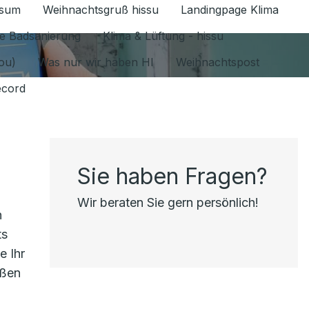
ssum
Weihnachtsgruß hissu
Landingpage Klima
ür Datenschutz 1.6.2026 umschalten
e Badsanierung
Klima & Lüftung - hissu
jou)
Was nur wir haben HI
Weihnachtspost
ecord
Sie haben Fragen?
Wir beraten Sie gern persönlich!
n
ts
e Ihr
eßen