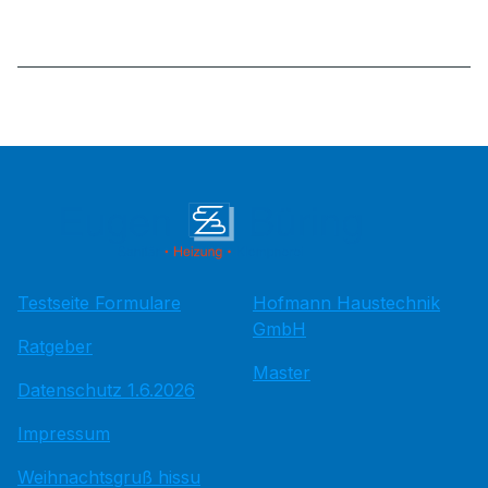
Testseite Formulare
Hofmann Haustechnik
GmbH
Ratgeber
Master
Datenschutz 1.6.2026
Impressum
Weihnachtsgruß hissu