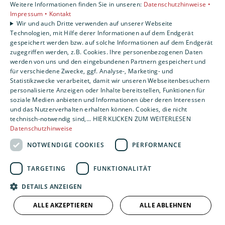
Weitere Informationen finden Sie in unseren:
Datenschutzhinweise •
bieten. Doppelt profitieren Sie, wenn Sie
Impressum •
Kontakt
Kunde der N-ERGIE sind. Sollten Sie noch kein
Wir und auch Dritte verwenden auf unserer Webseite
Technologien, mit Hilfe derer Informationen auf dem Endgerät
Kunde der N-ERGIE sein, können Sie mit dem
gespeichert werden bzw. auf solche Informationen auf dem Endgerät
zugegriffen werden, z.B. Cookies. Ihre personenbezogenen Daten
Partnercode
N-PHOFK
auf der Seite
n-
werden von uns und den eingebundenen Partnern gespeichert und
ergie.de/handwerk
den passenden Tarif
für verschiedene Zwecke, ggf. Analyse-, Marketing- und
Statistikzwecke verarbeitet, damit wir unseren Webseitenbesuchern
abschließen.
personalisierte Anzeigen oder Inhalte bereitstellen, Funktionen für
soziale Medien anbieten und Informationen über deren Interessen
Zuschüsse aus dem CO
2
und das Nutzerverhalten erhalten können. Cookies, die nicht
Minderungsprogramm erhalten unsere
technisch-notwendig sind,... HIER KLICKEN ZUM WEITERLESEN
Datenschutzhinweise
Kunden mit dem Partnercode
N-PHOFK
für
NOTWENDIGE COOKIES
PERFORMANCE
Wärmepumpen oder Fernwärme-
TARGETING
FUNKTIONALITÄT
Heizungen
DETAILS ANZEIGEN
Bis zu 2.000 € Förderung für Wärmepumpen
ALLE AKZEPTIEREN
ALLE ABLEHNEN
und Anschluss an die Fernwärme