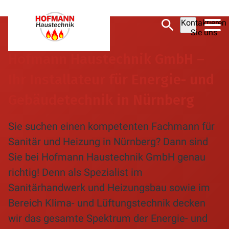
Kontaktieren
Sie uns
Hofmann Haustechnik GmbH –
Ihr Installateur für Energie- und
Gebäudetechnik in Nürnberg
Sie suchen einen kompetenten Fachmann für
Sanitär und Heizung in Nürnberg? Dann sind
Sie bei Hofmann Haustechnik GmbH genau
richtig! Denn als Spezialist im
Sanitärhandwerk und Heizungsbau sowie im
Bereich Klima- und Lüftungstechnik decken
wir das gesamte Spektrum der Energie- und