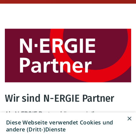
Wir sind N-ERGIE Partner
Als N-ERGIE Partner können wir Ihnen
×
Diese Webseite verwendet Cookies und
besondere Konditionen für die Förderungen
andere (Dritt-)Dienste
des CO
Minderungsprogramms der N-ERGIE
2