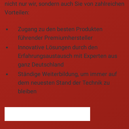
nicht nur wir, sondern auch Sie von zahlreichen
Vorteilen:
Zugang zu den besten Produkten
führender Premiumhersteller
Innovative Lösungen durch den
Erfahrungsaustausch mit Experten aus
ganz Deutschland
Ständige Weiterbildung, um immer auf
dem neuesten Stand der Technik zu
bleiben
MEHR ZU IHREN VORTEILEN