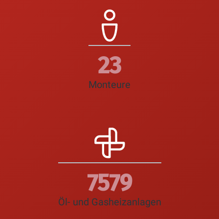
26
Monteure
8756
Öl- und Gasheizanlagen