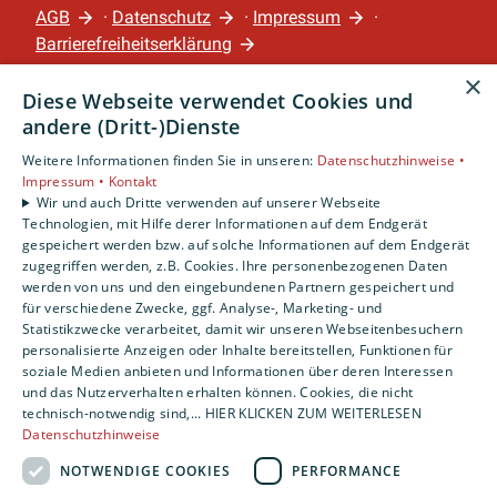
AGB
·
Datenschutz
·
Impressum
·
Barrierefreiheitserklärung
×
Diese Webseite verwendet Cookies und
Leistungen
andere (Dritt-)Dienste
Privatkunden
Gewerbekunden
Weitere Informationen finden Sie in unseren:
Datenschutzhinweise •
Impressum •
Kontakt
Karriere
Wir und auch Dritte verwenden auf unserer Webseite
Unternehmen
Technologien, mit Hilfe derer Informationen auf dem Endgerät
gespeichert werden bzw. auf solche Informationen auf dem Endgerät
Standort
zugegriffen werden, z.B. Cookies. Ihre personenbezogenen Daten
werden von uns und den eingebundenen Partnern gespeichert und
Nürnberg
für verschiedene Zwecke, ggf. Analyse-, Marketing- und
Statistikzwecke verarbeitet, damit wir unseren Webseitenbesuchern
personalisierte Anzeigen oder Inhalte bereitstellen, Funktionen für
soziale Medien anbieten und Informationen über deren Interessen
und das Nutzerverhalten erhalten können. Cookies, die nicht
technisch-notwendig sind,... HIER KLICKEN ZUM WEITERLESEN
Datenschutzhinweise
NOTWENDIGE COOKIES
PERFORMANCE