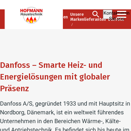
Kontaktieren
Hofmann
Unsere
Unternehmen
Sie uns
Haustechnik
Markenlieferanten
Danfoss
GmbH
Danfoss – Smarte Heiz- und
Energielösungen mit globaler
Präsenz
Danfoss A/S, gegründet 1933 und mit Hauptsitz in
Nordborg, Dänemark, ist ein weltweit führendes
Unternehmen in den Bereichen Wärme-, Kälte-
und Antriebstechnik. Es befindet sich bis heute im