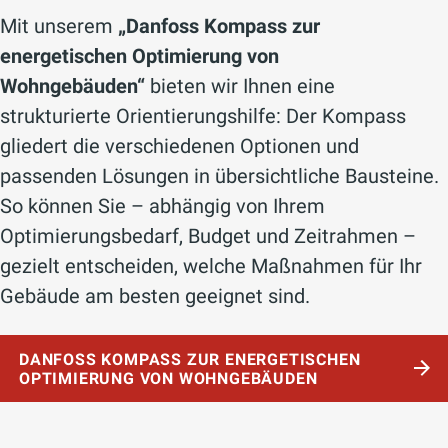
Danfoss Eco™ ist die perfekte Stand-
Bewußte und umfasst
eine Familie von
Komfort und ein perfektes Raumklima
Mit unserem
„Danfoss Kompass zur
Alone-Lösung für die Bluetooth-
Reglern und Komponenten für die
sind so garantiert.
energetischen Optimierung von
Regelung von Heizkörperheizungen in
Warmwasser-Flächenheizung mit 230
Wohngebäuden“
bieten wir Ihnen eine
Müssen Sie unterwegs schnell etwas
Wohnungen und Häusern.
V und 24 V Spannungsversorgung
strukturierte Orientierungshilfe: Der Kompass
ändern?
und Funkkommunikation
. Danfoss
gliedert die verschiedenen Optionen und
Alles, was Sie dafür brauchen, ist die
Icon™
ist über Smartphone einstellbar
.
MEHR INFOS HIER
passenden Lösungen in übersichtliche Bausteine.
Danfoss Ally™ App.
So können Sie – abhängig von Ihrem
MEHR INFOS HIER
Optimierungsbedarf, Budget und Zeitrahmen –
MEHR INFOS HIER
gezielt entscheiden, welche Maßnahmen für Ihr
Gebäude am besten geeignet sind.
DANFOSS KOMPASS ZUR ENERGETISCHEN
OPTIMIERUNG VON WOHNGEBÄUDEN