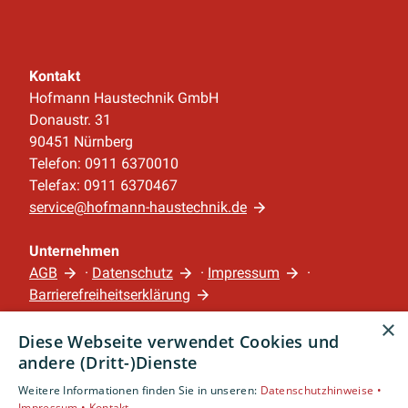
Kontakt
Hofmann Haustechnik GmbH
Donaustr. 31
90451 Nürnberg
Telefon: 0911 6370010
Telefax: 0911 6370467
service@hofmann-haustechnik.de
Unternehmen
AGB
·
Datenschutz
·
Impressum
·
Barrierefreiheitserklärung
×
Diese Webseite verwendet Cookies und
Leistungen
andere (Dritt-)Dienste
Privatkunden
Gewerbekunden
Weitere Informationen finden Sie in unseren:
Datenschutzhinweise •
Impressum •
Kontakt