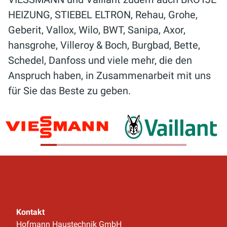
HEIZUNG, STIEBEL ELTRON, Rehau, Grohe,
Fachgerechte Planung
Geberit, Vallox, Wilo, BWT, Sanipa, Axor,
Individuelle Konzepte
hansgrohe, Villeroy & Boch, Burgbad, Bette,
Sanitärmontage
Schedel, Danfoss und viele mehr, die den
Wasserinstallation
Anspruch haben, in Zusammenarbeit mit uns
für Sie das Beste zu geben.
Wartung von Sanitäranlagen
Instandhaltung sanitärer Anlagen
Sanierung von Sanitäranlagen
Einbau von Hebeanlagen
JETZT KONTAKT AUFNEHMEN
Kontakt
Hofmann Haustechnik GmbH