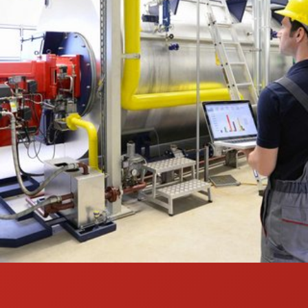
Wir planen, installieren, warten und
sanieren Sanitäranlagen für
verschiedene Anwendungsbereiche.
Besonders im gewerblichen,
industriellen und öffentlichen Sektor,
wie Restaurants oder Büros, sind
spezielle Anforderungen zu erfüllen.
Unsere Installateure, Monteure und
Techniker bieten flexible Lösungen für
industrielle und gewerbliche
Anwendungen, um den hohen