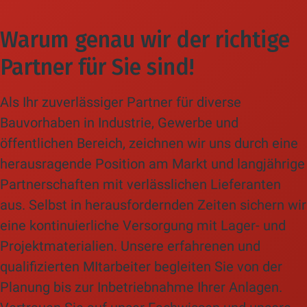
Anforderungen an Funktionalität und
Hygiene gerecht zu werden. Die
Warum genau wir der richtige
Gastronomie und Hotellerie legen nicht
Partner für Sie sind!
nur Wert auf Funktionalität, sondern
auch auf Ästhetik. Wir berücksichtigen
Als Ihr zuverlässiger Partner für diverse
alle Aspekte bereits in der
Bauvorhaben in Industrie, Gewerbe und
Planungsphase, einschließlich
öffentlichen Bereich, zeichnen wir uns durch eine
barrierefreier Nutzung. Neben
herausragende Position am Markt und langjährige
Krankenhäusern und
Partnerschaften mit verlässlichen Lieferanten
Pflegeeinrichtungen haben auch
aus. Selbst in herausfordernden Zeiten sichern wir
Sportstätten hohe Ansprüche an ihre
eine kontinuierliche Versorgung mit Lager- und
Sanitäranlagen. Mangelhafte Planung
Projektmaterialien. Unsere erfahrenen und
und Installation können
qualifizierten MItarbeiter begleiten Sie von der
Hygieneprobleme und
Planung bis zur Inbetriebnahme Ihrer Anlagen.
Unannehmlichkeiten für Gäste und