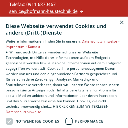
Telefax: 0911 6370467
service@hofmann-haustechnik.de
×
Unternehmen
Diese Webseite verwendet Cookies und
AGB
·
Datenschutz
·
Impressum
·
andere (Dritt-)Dienste
Barrierefreiheitserklärung
Weitere Informationen finden Sie in unseren:
Datenschutzhinweise •
Impressum •
Kontakt
Wir und auch Dritte verwenden auf unserer Webseite
Leistungen
Technologien, mit Hilfe derer Informationen auf dem Endgerät
Privatkunden
gespeichert werden bzw. auf solche Informationen auf dem Endgerät
Gewerbekunden
zugegriffen werden, z.B. Cookies. Ihre personenbezogenen Daten
werden von uns und den eingebundenen Partnern gespeichert und
Karriere
für verschiedene Zwecke, ggf. Analyse-, Marketing- und
Unternehmen
Statistikzwecke verarbeitet, damit wir unseren Webseitenbesuchern
personalisierte Anzeigen oder Inhalte bereitstellen, Funktionen für
Standort
soziale Medien anbieten und Informationen über deren Interessen
und das Nutzerverhalten erhalten können. Cookies, die nicht
Nürnberg
technisch-notwendig sind,... HIER KLICKEN ZUM WEITERLESEN
Datenschutzhinweise
NOTWENDIGE COOKIES
PERFORMANCE