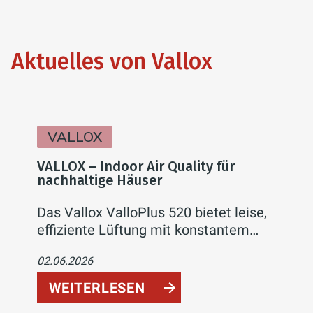
Aktuelles von Vallox
VALLOX
VALLOX – Indoor Air Quality für
nachhaltige Häuser
Das Vallox ValloPlus 520 bietet leise,
effiziente Lüftung mit konstantem
Volumenstrom. Für hohe Luftqualität,
02.06.2026
einfache Inbetriebnahme und
maximalen Komfort im
WEITERLESEN
Einfamilienhaus.