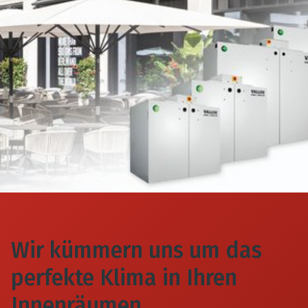
Die Commercial Line wurde speziell für
Die smarte Steuerung MyVallox über
die besonderen Anforderungen von
PC, Tablet oder Smartphone sorgt für
gewerblichen Objekten, Bildungsbauten
höchsten Komfort in der Bedienbarkeit,
sowie mehrgeschossigen
Sicherheit und damit für ein
Wohngebäuden konzipiert.
ausgewogenes und gesundes
Platzsparende und flexible Geräte, wie
Raumklima.
VARIO und airDIRECT garantieren einen
leisen und zugluftfreien Betrieb bei
WEITERE INFOS
hoher Energieeffizienz.
WEITERE INFOS
Wir kümmern uns um das
perfekte Klima in Ihren
Innenräumen