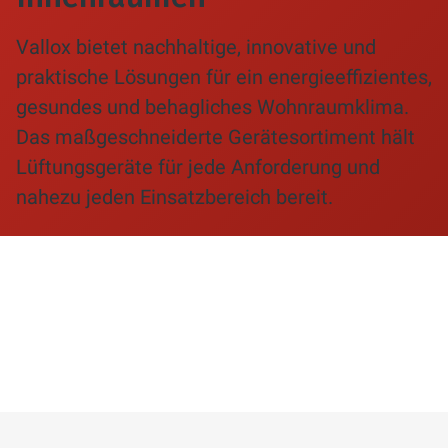
Vallox bietet nachhaltige, innovative und
praktische Lösungen für ein energieeffizientes,
gesundes und behagliches Wohnraumklima.
Das maßgeschneiderte Gerätesortiment hält
Lüftungsgeräte für jede Anforderung und
nahezu jeden Einsatzbereich bereit.