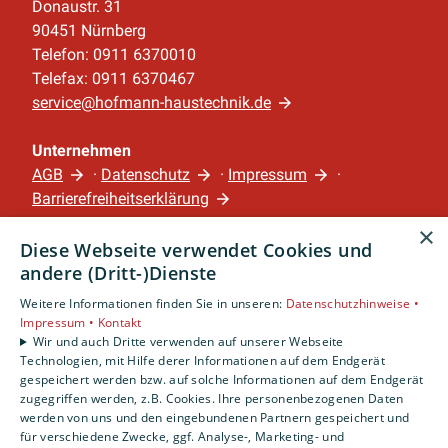
Donaustr. 31
90451 Nürnberg
Telefon: 0911 6370010
Telefax: 0911 6370467
service@hofmann-haustechnik.de
Unternehmen
AGB
·
Datenschutz
·
Impressum
·
Barrierefreiheitserklärung
×
Diese Webseite verwendet Cookies und
Leistungen
andere (Dritt-)Dienste
Privatkunden
Gewerbekunden
Weitere Informationen finden Sie in unseren:
Datenschutzhinweise •
Impressum •
Kontakt
Karriere
Wir und auch Dritte verwenden auf unserer Webseite
Unternehmen
Technologien, mit Hilfe derer Informationen auf dem Endgerät
gespeichert werden bzw. auf solche Informationen auf dem Endgerät
Standort
zugegriffen werden, z.B. Cookies. Ihre personenbezogenen Daten
werden von uns und den eingebundenen Partnern gespeichert und
Nürnberg
für verschiedene Zwecke, ggf. Analyse-, Marketing- und