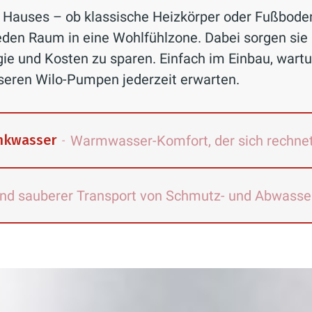
s Hauses – ob klassische Heizkörper oder Fußbode
den Raum in eine Wohlfühlzone. Dabei sorgen sie 
rgie und Kosten zu sparen. Einfach im Einbau, war
nseren Wilo-Pumpen jederzeit erwarten.
inkwasser
Warmwasser-Komfort, der sich rechne
-
und sauberer Transport von Schmutz- und Abwasse
ange Leitungsdistanz sind oftmals dafür verantwor
sertemperatur erst nach und nach erhöht. Bis d
n einige Liter Trinkwasser in den Abfluss. Und: St
em: Partyraum, Waschküche und Co. im Keller eine
egionellen bilden. Um die Trinkwasserverschwen
 aber, dass Schmutz- und Abwasser unterhalb der K