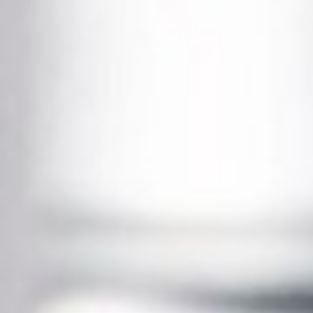
das Wasser stets hygienisch und sic
nur: Wohin damit?