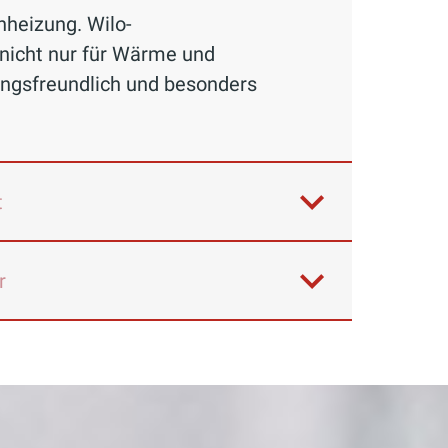
nheizung. Wilo-
nicht nur für Wärme und
tungsfreundlich und besonders
t
r
tlich, dass kaltes Wasser aus dem
as Wasser zur gewünschten
agnierendes Wasser birgt die Gefahr,
s Hauses einzurichten, liegt
dung im Eigenheim einzudämmen und
analebene anfällt. Die große Frage