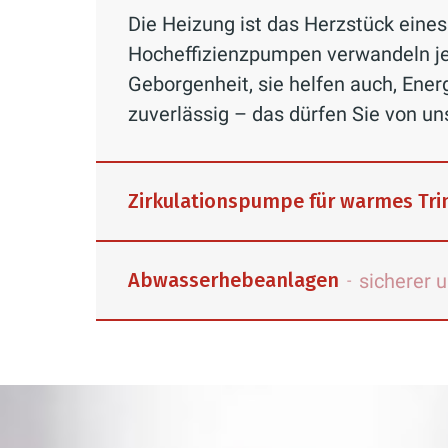
Die Heizung ist das Herzstück eine
Hocheffizienzpumpen verwandeln je
Geborgenheit, sie helfen auch, Ene
zuverlässig – das dürfen Sie von u
Zirkulationspumpe für warmes Tr
Abwasserhebeanlagen
sicherer 
-
Fehlende Zirkulation oder eine zu l
Wasserhahn kommt und sich die Was
Temperatur aufgeheizt wurde, fließe
Eigenheimbesitzer kennen das Probl
dass sich gesundheitsschädliche L
eigentlich auf der Hand – bedeutet