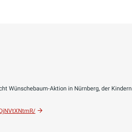
cht Wünschebaum-Aktion in Nürnberg, der Kindern d
DDjNVtXNtmR/