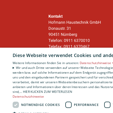
Im Anschluss muss das Ergebnis der
Kontakt
haben.
Hofmann Haustechnik GmbH
Donaustr. 31
90451 Nürnberg
Telefon: 0911 6370010
Telefax: 0911 6370467
service@hofmann-haustechnik.de
Diese Webseite verwendet Cookies und ander
Weitere Informationen finden Sie in unseren:
Datenschutzhinweise 
Unternehmen
Wir und auch Dritte verwenden auf unserer Webseite Technologien
werden bzw. auf solche Informationen auf dem Endgerät zugegriffe
AGB
·
Datenschutz
·
uns und den eingebundenen Partnern gespeichert und für verschiede
Impressum
·
verarbeitet, damit wir unseren Webseitenbesuchern personalisierte 
Barrierefreiheitserklärung
anbieten und Informationen über deren Interessen und das Nutzerve
sind,... HIER KLICKEN ZUM WEITERLESEN
Datenschutzhinweise
NOTWENDIGE COOKIES
PERFORMANCE