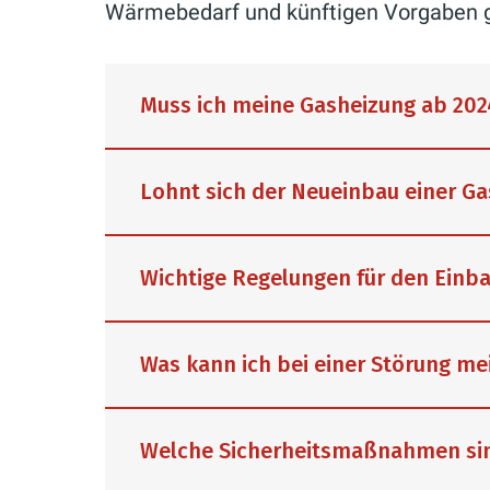
Wärmebedarf und künftigen Vorgaben g
Muss ich meine Gasheizung ab 202
Lohnt sich der Neueinbau einer G
Bestehende Gasheizungen müssen nic
Wichtige Regelungen für den Einb
Bedarf repariert werden. Wird jedoc
kommunale Wärmeplanung und mögli
Beim Neueinbau einer Gasheizung g
Was kann ich bei einer Störung me
Ob ein Austausch sinnvoll ist, hän
Heizung plant, sollte deshalb nich
geplanten Nutzung ab. Wir beraten 
Betriebskosten, die kommunale Wär
Im Rahmen der Energiewende und de
Welche Sicherheitsmaßnahmen sin
Einschränkungen für neue Gasheiz
einige wesentliche Änderungen im B