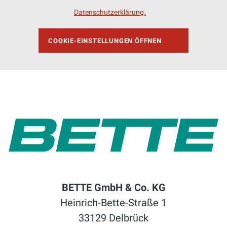
höchsten Komfort. Diese Eigenschaft
Datenschutzerklärung.
macht BetteAntirutsch Sense
besonders hygienisch und leicht zu
COOKIE-EINSTELLUNGEN ÖFFNEN
reinigen. So dass du mehr Zeit für die
wirklich wichtigen Dinge im Leben hast.
MEHR INFOS
BETTE GmbH & Co. KG
Heinrich-Bette-Straße 1
33129 Delbrück