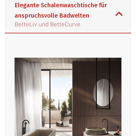
Elegante Schalenwaschtische für
anspruchsvolle Badwelten
BetteLiv und BetteCurve