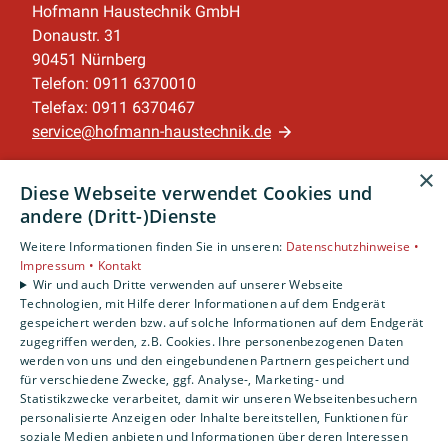
Hofmann Haustechnik GmbH
Donaustr. 31
90451 Nürnberg
Telefon: 0911 6370010
Telefax: 0911 6370467
service@hofmann-haustechnik.de
×
Unternehmen
Diese Webseite verwendet Cookies und
AGB
·
Datenschutz
·
Impressum
·
andere (Dritt-)Dienste
Barrierefreiheitserklärung
Weitere Informationen finden Sie in unseren:
Datenschutzhinweise •
Impressum •
Kontakt
Leistungen
Wir und auch Dritte verwenden auf unserer Webseite
Technologien, mit Hilfe derer Informationen auf dem Endgerät
Privatkunden
gespeichert werden bzw. auf solche Informationen auf dem Endgerät
Gewerbekunden
zugegriffen werden, z.B. Cookies. Ihre personenbezogenen Daten
Karriere
werden von uns und den eingebundenen Partnern gespeichert und
Unternehmen
für verschiedene Zwecke, ggf. Analyse-, Marketing- und
Statistikzwecke verarbeitet, damit wir unseren Webseitenbesuchern
personalisierte Anzeigen oder Inhalte bereitstellen, Funktionen für
Standort
soziale Medien anbieten und Informationen über deren Interessen