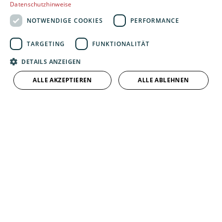
Datenschutzhinweise
Gewerbekunden
NOTWENDIGE COOKIES
PERFORMANCE
Karriere
Unternehmen
TARGETING
FUNKTIONALITÄT
Standort
DETAILS ANZEIGEN
Nürnberg
ALLE AKZEPTIEREN
ALLE ABLEHNEN