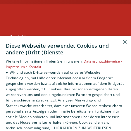
Kontakt
×
Hofmann Haustechnik GmbH
Diese Webseite verwendet Cookies und
Donaustr. 31
andere (Dritt-)Dienste
90451 Nürnberg
Weitere Informationen finden Sie in unseren:
Datenschutzhinweise •
Telefon: 0911 6370010
Impressum •
Kontakt
Telefax: 0911 6370467
Wir und auch Dritte verwenden auf unserer Webseite
Technologien, mit Hilfe derer Informationen auf dem Endgerät
service@hofmann-haustechnik.de
gespeichert werden bzw. auf solche Informationen auf dem Endgerät
zugegriffen werden, z.B. Cookies. Ihre personenbezogenen Daten
Unternehmen
werden von uns und den eingebundenen Partnern gespeichert und
AGB
·
Datenschutz
·
Impressum
·
für verschiedene Zwecke, ggf. Analyse-, Marketing- und
Statistikzwecke verarbeitet, damit wir unseren Webseitenbesuchern
Barrierefreiheitserklärung
personalisierte Anzeigen oder Inhalte bereitstellen, Funktionen für
soziale Medien anbieten und Informationen über deren Interessen
und das Nutzerverhalten erhalten können. Cookies, die nicht
Leistungen
technisch-notwendig sind,... HIER KLICKEN ZUM WEITERLESEN
Privatkunden