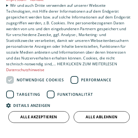
Leistungen
Wir und auch Dritte verwenden auf unserer Webseite
Technologien, mit Hilfe derer Informationen auf dem Endgerät
Privatkunden
gespeichert werden bzw. auf solche Informationen auf dem Endgerät
Gewerbekunden
zugegriffen werden, z.B. Cookies. Ihre personenbezogenen Daten
Karriere
werden von uns und den eingebundenen Partnern gespeichert und
Unternehmen
für verschiedene Zwecke, ggf. Analyse-, Marketing- und
Statistikzwecke verarbeitet, damit wir unseren Webseitenbesuchern
personalisierte Anzeigen oder Inhalte bereitstellen, Funktionen für
Standort
soziale Medien anbieten und Informationen über deren Interessen
Nürnberg
und das Nutzerverhalten erhalten können. Cookies, die nicht
technisch-notwendig sind,... HIER KLICKEN ZUM WEITERLESEN
Datenschutzhinweise
NOTWENDIGE COOKIES
PERFORMANCE
TARGETING
FUNKTIONALITÄT
DETAILS ANZEIGEN
ALLE AKZEPTIEREN
ALLE ABLEHNEN