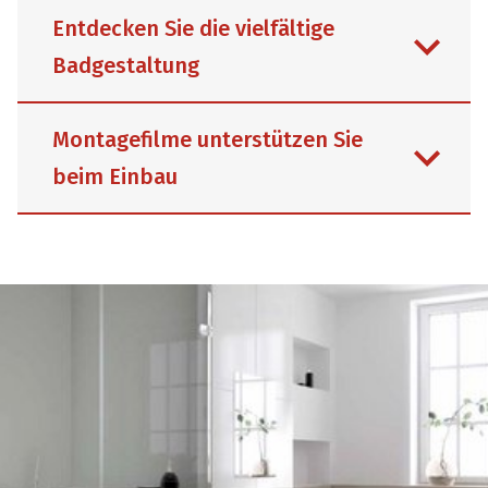
Entdecken Sie die vielfältige
Badgestaltung
Montagefilme unterstützen Sie
beim Einbau
Fugenlose Nischen sowie elegante
Duschflächen aus Mineralwerkstoff und
Pluspunkte der Badgestaltung stehen
als Inspiration in Form kurzer Clips zur
Jederzeit online abrufbar: als
Verfügung. Kurz und knapp zeigt
Unterstützung für Profis vom Fach oder
Schedel kreative Ideen für große und
als Anleitung für den couragierten
kleine Bäder. Darf es ein moderner
Semi-Profi zuhause. Schritt für Schritt
Materialmix sein oder soll das
zeigen die Videos den einfachen
Gästebad möglichst schnell und sauber
Aufbau der Schedel Produkte.