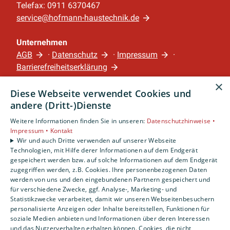
Telefax: 0911 6370467
service@hofmann-haustechnik.de
Unternehmen
AGB
·
Datenschutz
·
Impressum
·
Barrierefreiheitserklärung
×
Diese Webseite verwendet Cookies und
Leistungen
andere (Dritt-)Dienste
Privatkunden
Gewerbekunden
Weitere Informationen finden Sie in unseren:
Datenschutzhinweise •
Impressum •
Kontakt
Karriere
Wir und auch Dritte verwenden auf unserer Webseite
Unternehmen
Technologien, mit Hilfe derer Informationen auf dem Endgerät
gespeichert werden bzw. auf solche Informationen auf dem Endgerät
Standort
zugegriffen werden, z.B. Cookies. Ihre personenbezogenen Daten
werden von uns und den eingebundenen Partnern gespeichert und
Nürnberg
für verschiedene Zwecke, ggf. Analyse-, Marketing- und
Statistikzwecke verarbeitet, damit wir unseren Webseitenbesuchern
personalisierte Anzeigen oder Inhalte bereitstellen, Funktionen für
soziale Medien anbieten und Informationen über deren Interessen
und das Nutzerverhalten erhalten können. Cookies, die nicht