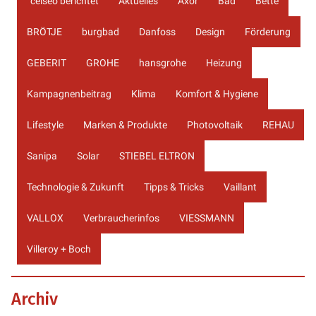
°celseo berichtet
Aktuelles
Axor
Bad
Bette
BRÖTJE
burgbad
Danfoss
Design
Förderung
GEBERIT
GROHE
hansgrohe
Heizung
Kampagnenbeitrag
Klima
Komfort & Hygiene
Lifestyle
Marken & Produkte
Photovoltaik
REHAU
Sanipa
Solar
STIEBEL ELTRON
Technologie & Zukunft
Tipps & Tricks
Vaillant
VALLOX
Verbraucherinfos
VIESSMANN
Villeroy + Boch
Archiv