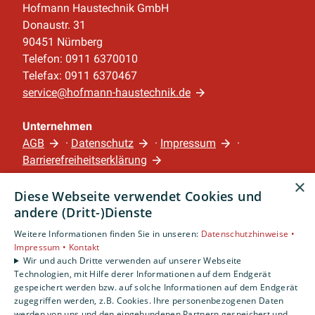
Hofmann Haustechnik GmbH
Donaustr. 31
90451 Nürnberg
Telefon: 0911 6370010
Telefax: 0911 6370467
service@hofmann-haustechnik.de
Unternehmen
AGB
·
Datenschutz
·
Impressum
·
Barrierefreiheitserklärung
×
Diese Webseite verwendet Cookies und
Leistungen
andere (Dritt-)Dienste
Privatkunden
Gewerbekunden
Weitere Informationen finden Sie in unseren:
Datenschutzhinweise •
Impressum •
Kontakt
Karriere
Wir und auch Dritte verwenden auf unserer Webseite
Unternehmen
Technologien, mit Hilfe derer Informationen auf dem Endgerät
gespeichert werden bzw. auf solche Informationen auf dem Endgerät
Standort
zugegriffen werden, z.B. Cookies. Ihre personenbezogenen Daten
werden von uns und den eingebundenen Partnern gespeichert und