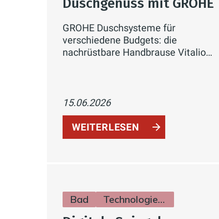
Duschgenuss mit GROHE
GROHE Duschsysteme für
verschiedene Budgets: die
nachrüstbare Handbrause Vitalio
Joy+ 120 mit AquaBooster, das
aufputzfähige Vitalio Comfort 250
und das elegante Grohtherm
SmartControl Unterputz-System –
15.06.2026
mit Fokus auf Komfort, Einsparung
und einfache Installation.
WEITERLESEN
Bad
Technologie & Zukunft