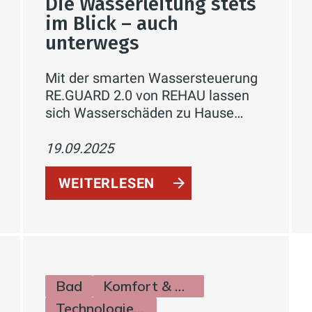
Die Wasserleitung stets
im Blick – auch
unterwegs
Mit der smarten Wassersteuerung
RE.GUARD 2.0 von REHAU lassen
sich Wasserschäden zu Hause
effektiv verhindern und der
Wasserverbrauch bequem per App
19.09.2025
überwachen – für mehr Sicherheit,
Komfort und nachhaltiges Wohn
WEITERLESEN
Bad
Komfort & Hygiene
Technologie & Zukunft