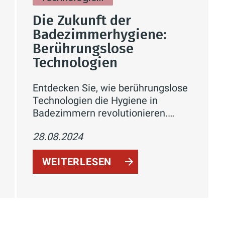
Die Zukunft der
Badezimmerhygiene:
Berührungslose
Technologien
Entdecken Sie, wie berührungslose
Technologien die Hygiene in
Badezimmern revolutionieren.
Erfahren Sie mehr über
28.08.2024
automatische Wasserhähne,
Toilettenspülungen und
WEITERLESEN
Desinfektionssysteme, die Komfort
und Gesundheit verbessern.