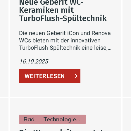
Neue Geberit WC-
Keramiken mit
TurboFlush-Spültechnik
Die neuen Geberit iCon und Renova
WCs bieten mit der innovativen
TurboFlush-Spültechnik eine leise,
gründliche und hygienische
16.10.2025
Reinigung. Erhältlich seit April 2025
– für moderne Badgestaltung mit
WEITERLESEN
maximalem Komfort.
Bad
Technologie & Zukunft