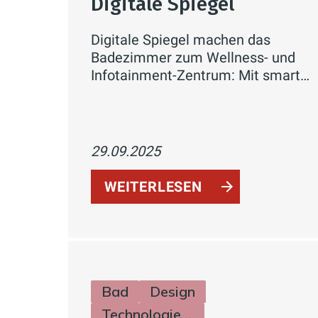
Digitale Spiegel
Digitale Spiegel machen das
Badezimmer zum Wellness- und
Infotainment-Zentrum: Mit smarten
Funktionen, LED-Technik,
Sprachsteuerung und individueller
Gestaltung verbinden sie Komfort,
Energieeffizienz und modernes
29.09.2025
Design.
WEITERLESEN
Bad
Design
Technologie & Zukunft