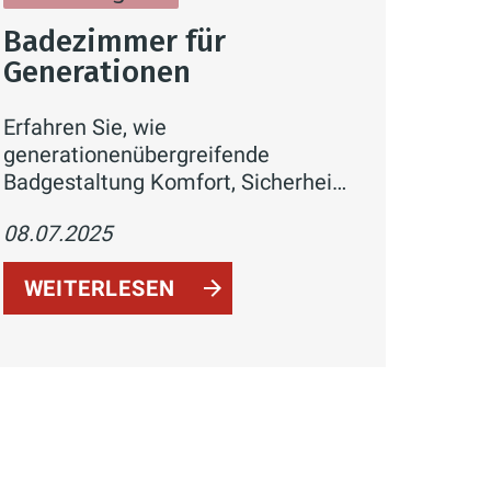
Badezimmer für
Generationen
Erfahren Sie, wie
generationenübergreifende
Badgestaltung Komfort, Sicherheit
und modernes Design vereint.
08.07.2025
Entdecken Sie zentrale Elemente
wie ebenerdige Duschen,
WEITERLESEN
rutschfeste Böden, smarte Technik
und flexible Lösungen, die Ihr
Badezimmer für alle Lebensphasen
optimal nutzbar machen.