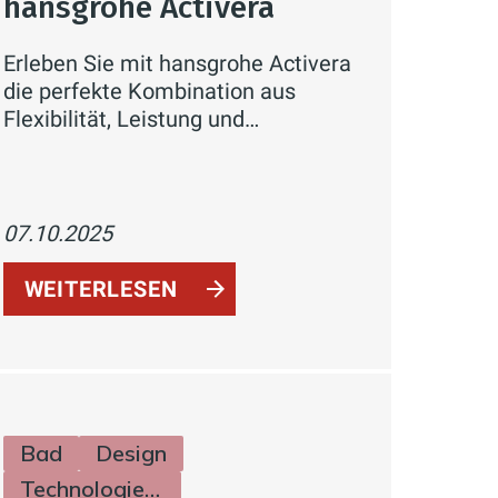
hansgrohe Activera
Erleben Sie mit hansgrohe Activera
die perfekte Kombination aus
Flexibilität, Leistung und
Nachhaltigkeit. Zwei Strahlarten,
FlexPower-Technologie und
EcoSmart+ sorgen für intensiven
Duschkomfort bei minimalem
07.10.2025
Wasserverbrauch. Aus
biobasiertem Kunststoff gefertigt –
WEITERLESEN
für bewussten Genuss im Bad.
Bad
Design
Technologie & Zukunft