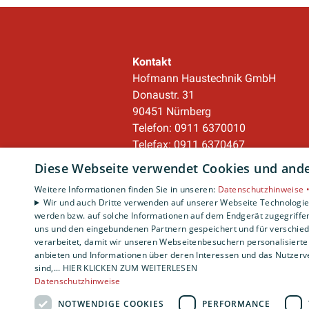
Kontakt
Hofmann Haustechnik GmbH
Donaustr. 31
90451 Nürnberg
Telefon: 0911 6370010
Telefax: 0911 6370467
service@hofmann-haustechnik.de
Diese Webseite verwendet Cookies und ander
Weitere Informationen finden Sie in unseren:
Datenschutzhinweise 
Unternehmen
Wir und auch Dritte verwenden auf unserer Webseite Technologien
werden bzw. auf solche Informationen auf dem Endgerät zugegriffe
AGB
·
Datenschutz
·
uns und den eingebundenen Partnern gespeichert und für verschiede
Impressum
·
verarbeitet, damit wir unseren Webseitenbesuchern personalisierte 
Barrierefreiheitserklärung
anbieten und Informationen über deren Interessen und das Nutzerve
sind,... HIER KLICKEN ZUM WEITERLESEN
Datenschutzhinweise
NOTWENDIGE COOKIES
PERFORMANCE