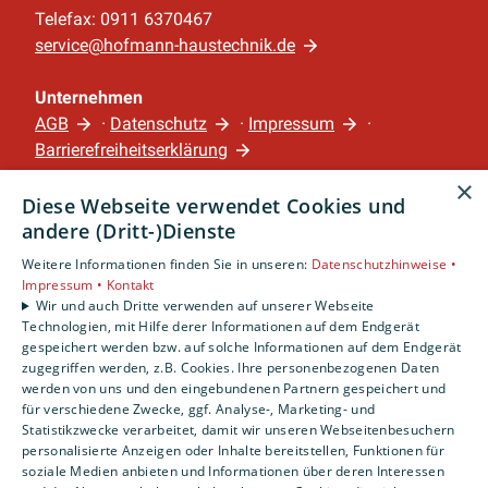
Telefax: 0911 6370467
service@hofmann-haustechnik.de
Unternehmen
AGB
·
Datenschutz
·
Impressum
·
Barrierefreiheitserklärung
×
Diese Webseite verwendet Cookies und
Leistungen
andere (Dritt-)Dienste
Privatkunden
Gewerbekunden
Weitere Informationen finden Sie in unseren:
Datenschutzhinweise •
Impressum •
Kontakt
Karriere
Wir und auch Dritte verwenden auf unserer Webseite
Unternehmen
Technologien, mit Hilfe derer Informationen auf dem Endgerät
gespeichert werden bzw. auf solche Informationen auf dem Endgerät
Standort
zugegriffen werden, z.B. Cookies. Ihre personenbezogenen Daten
werden von uns und den eingebundenen Partnern gespeichert und
Nürnberg
für verschiedene Zwecke, ggf. Analyse-, Marketing- und
Statistikzwecke verarbeitet, damit wir unseren Webseitenbesuchern
personalisierte Anzeigen oder Inhalte bereitstellen, Funktionen für
soziale Medien anbieten und Informationen über deren Interessen