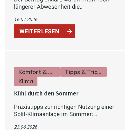
längerer Abwesenheit die
Wasserleitungen durchspülen sollte
16.07.2026
und wie man Legionellenrisiken einfach
reduziert.
WEITERLESEN
Komfort & Hygiene
Tipps & Tricks
Klima
Kühl durch den Sommer
Praxistipps zur richtigen Nutzung einer
Split-Klimaanlage im Sommer:
Temperatur, Verbrauch,
23.06.2026
Lüftungsverhalten und Effizienzklassen