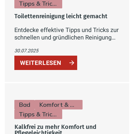
Tipps & Tricks
Toilettenreinigung leicht gemacht
Entdecke effektive Tipps und Tricks zur
schnellen und gründlichen Reinigung
deiner Toilette. So bleibt dein
30.07.2025
Badezimmer sauber, hygienisch und
frisch – Tag für Tag!
WEITERLESEN
Bad
Komfort & Hygiene
Tipps & Tricks
Kalkfrei zu mehr Komfort und
Pflegeleichtigkeit