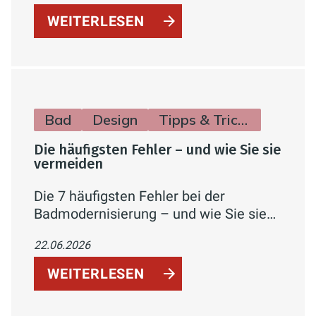
einfach erklärt.
WEITERLESEN
Bad
Design
Tipps & Tricks
Die häufigsten Fehler – und wie Sie sie
vermeiden
Die 7 häufigsten Fehler bei der
Badmodernisierung – und wie Sie sie
mit guter Planung, dem richtigen
22.06.2026
Handwerker und verfügbaren
Förderungen von Anfang an vermeiden.
WEITERLESEN