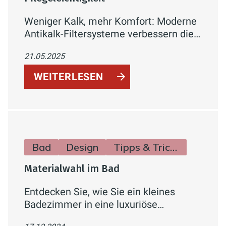
Weniger Kalk, mehr Komfort: Moderne
Antikalk-Filtersysteme verbessern die
Wasserqualität im Badezimmer,
21.05.2025
reduzieren Kalkablagerungen und
erleichtern die Reinigung. Schützen Sie
WEITERLESEN
Ihre Armaturen und Badflächen effektiv
vor Kalk – für ein gepflegtes und
hygienisches Badezimmer.
Bad
Design
Tipps & Tricks
Materialwahl im Bad
Entdecken Sie, wie Sie ein kleines
Badezimmer in eine luxuriöse
Wellness-Oase verwandeln können. Mit