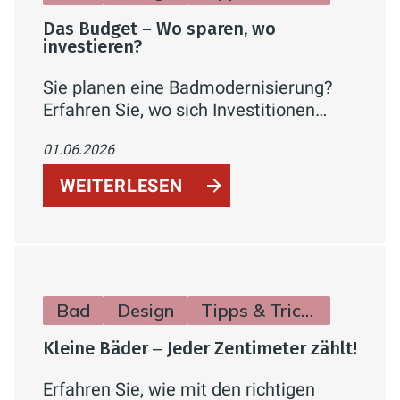
Das Budget – Wo sparen, wo
investieren?
Sie planen eine Badmodernisierung?
Erfahren Sie, wo sich Investitionen
wirklich lohnen (Abdichtung,
01.06.2026
Installation, Lüftung) und an welchen
Stellen Sie clever sparen können –
WEITERLESEN
inklusive Kostenrichtwerten.
Bad
Design
Tipps & Tricks
Kleine Bäder ‒ Jeder Zentimeter zählt!
Erfahren Sie, wie mit den richtigen