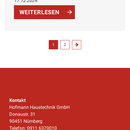
17.12.2024
optischen Tricks, platzsparenden
Möbeln, innovativen Technologien und
WEITERLESEN
stilvollen Akzenten maximieren Sie den
verfügbaren Raum und schaffen eine
funktionale und ästhetische
Wohlfühlatmosphäre.
1
2
Kontakt
Hofmann Haustechnik GmbH
Donaustr. 31
90451 Nürnberg
Telefon: 0911 6370010