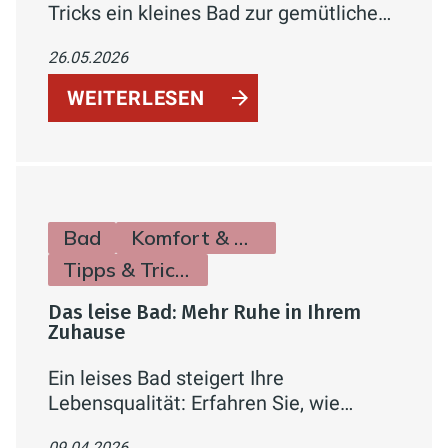
Tricks ein kleines Bad zur gemütlichen
Wohlfühl-Oase statt zur beengten
26.05.2026
Nische wird.
WEITERLESEN
Bad
Komfort & Hygiene
Tipps & Tricks
Das leise Bad: Mehr Ruhe in Ihrem
Zuhause
Ein leises Bad steigert Ihre
Lebensqualität: Erfahren Sie, wie
Schallschutz, Vorwandinstallation, leise
09.04.2026