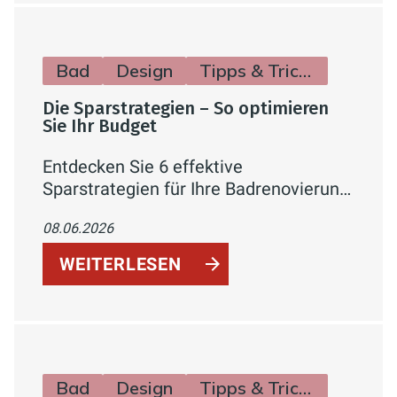
Bad
Design
Tipps & Tricks
Die Sparstrategien – So optimieren
Sie Ihr Budget
Entdecken Sie 6 effektive
Sparstrategien für Ihre Badrenovierung
– von phasenweiser Umsetzung über
08.06.2026
Fördermittel bis hin zu Eigenleistung.
So holen Sie das Maximum aus Ihrem
WEITERLESEN
Budget heraus.
Bad
Design
Tipps & Tricks