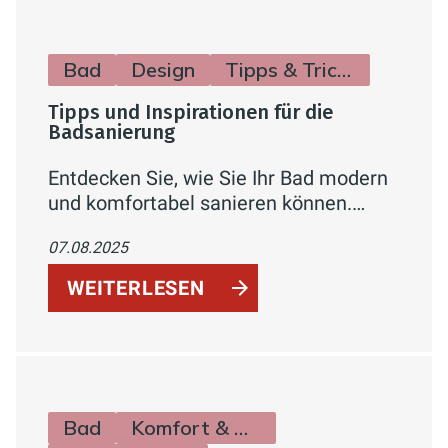
Farbakzenten
Bad
Design
Tipps & Tricks
Tipps und Inspirationen für die
Badsanierung
Entdecken Sie, wie Sie Ihr Bad modern
und komfortabel sanieren können.
Erfahren Sie alles über Planung,
07.08.2025
Design, innovative Technik und kreative
Ideen für Ihre individuelle
WEITERLESEN
Wohlfühloase.
Bad
Komfort & Hygiene