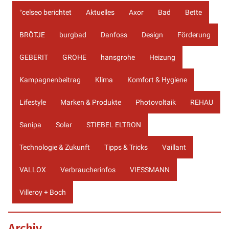
°celseo berichtet
Aktuelles
Axor
Bad
Bette
BRÖTJE
burgbad
Danfoss
Design
Förderung
GEBERIT
GROHE
hansgrohe
Heizung
Kampagnenbeitrag
Klima
Komfort & Hygiene
Lifestyle
Marken & Produkte
Photovoltaik
REHAU
Sanipa
Solar
STIEBEL ELTRON
Technologie & Zukunft
Tipps & Tricks
Vaillant
VALLOX
Verbraucherinfos
VIESSMANN
Villeroy + Boch
Archiv