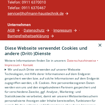
Telefon: 0911 6370010
Telefax: 0911 6370467
service@hofmann-haustechnik.de
Unternehmen
AGB
·
Datenschutz
·
Impressum
·
Barrierefreiheitserklärung
×
Diese Webseite verwendet Cookies und
Leistungen
andere (Dritt-)Dienste
Privatkunden
Gewerbekunden
Weitere Informationen finden Sie in unseren:
Datenschutzhinweise •
Impressum •
Kontakt
Karriere
Wir und auch Dritte verwenden auf unserer Webseite
Unternehmen
Technologien, mit Hilfe derer Informationen auf dem Endgerät
gespeichert werden bzw. auf solche Informationen auf dem Endgerät
Standort
zugegriffen werden, z.B. Cookies. Ihre personenbezogenen Daten
werden von uns und den eingebundenen Partnern gespeichert und
Nürnberg
für verschiedene Zwecke, ggf. Analyse-, Marketing- und
Statistikzwecke verarbeitet, damit wir unseren Webseitenbesuchern
personalisierte Anzeigen oder Inhalte bereitstellen, Funktionen für