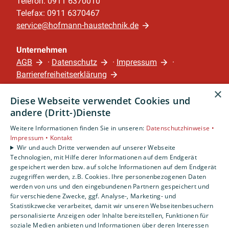
Telefon: 0911 6370010
Telefax: 0911 6370467
service@hofmann-haustechnik.de
Unternehmen
AGB
·
Datenschutz
·
Impressum
·
Barrierefreiheitserklärung
×
Diese Webseite verwendet Cookies und
Leistungen
andere (Dritt-)Dienste
Privatkunden
Gewerbekunden
Weitere Informationen finden Sie in unseren:
Datenschutzhinweise •
Impressum •
Kontakt
Karriere
Wir und auch Dritte verwenden auf unserer Webseite
Unternehmen
Technologien, mit Hilfe derer Informationen auf dem Endgerät
gespeichert werden bzw. auf solche Informationen auf dem Endgerät
Standort
zugegriffen werden, z.B. Cookies. Ihre personenbezogenen Daten
werden von uns und den eingebundenen Partnern gespeichert und
Nürnberg
für verschiedene Zwecke, ggf. Analyse-, Marketing- und
Statistikzwecke verarbeitet, damit wir unseren Webseitenbesuchern
personalisierte Anzeigen oder Inhalte bereitstellen, Funktionen für
soziale Medien anbieten und Informationen über deren Interessen