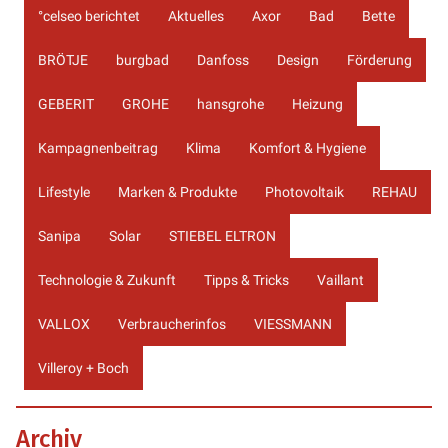
°celseo berichtet
Aktuelles
Axor
Bad
Bette
BRÖTJE
burgbad
Danfoss
Design
Förderung
GEBERIT
GROHE
hansgrohe
Heizung
Kampagnenbeitrag
Klima
Komfort & Hygiene
Lifestyle
Marken & Produkte
Photovoltaik
REHAU
Sanipa
Solar
STIEBEL ELTRON
Technologie & Zukunft
Tipps & Tricks
Vaillant
VALLOX
Verbraucherinfos
VIESSMANN
Villeroy + Boch
Archiv