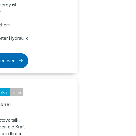
nergy ist
-
ichem
rter Hydraulik
terlesen
infos
Klima
icher
tovoltaik,
en die Kraft
e in Ihrem