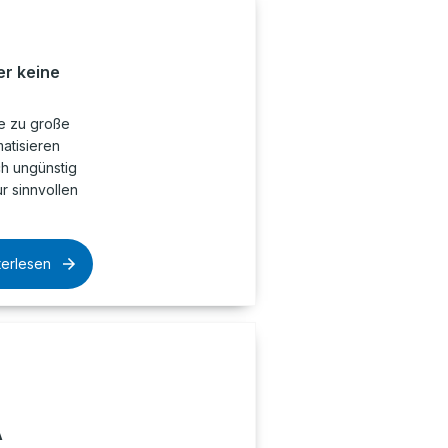
r keine
ne zu große
atisieren
ch ungünstig
ur sinnvollen
terlesen
A