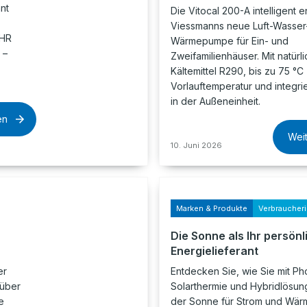
nt
Die Vitocal 200-A intelligent e
Viessmanns neue Luft-Wasser
EHR
Wärmepumpe für Ein- und
 –
Zweifamilienhäuser. Mit natürl
Kältemittel R290, bis zu 75 °C
Vorlauftemperatur und integrie
in der Außeneinheit.
en
Wei
10. Juni 2026
Marken & Produkte
Verbraucher
Die Sonne als Ihr persönl
Energielieferant
er
Entdecken Sie, wie Sie mit Pho
 über
Solarthermie und Hybridlösung
e
der Sonne für Strom und Wärm