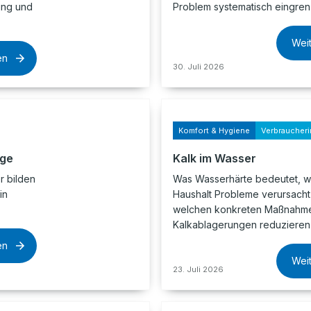
lung und
Problem systematisch eingrenz
Wei
en
30. Juli 2026
Komfort & Hygiene
Verbraucheri
age
Kalk im Wasser
 bilden
Was Wasserhärte bedeutet, w
in
Haushalt Probleme verursacht
welchen konkreten Maßnahme
Kalkablagerungen reduzieren 
en
Wei
23. Juli 2026