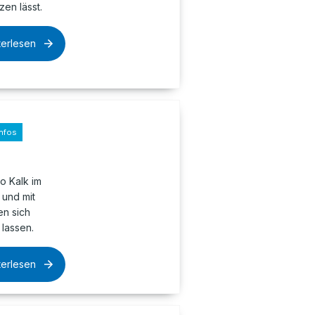
en lässt.
terlesen
nfos
o Kalk im
 und mit
n sich
lassen.
terlesen