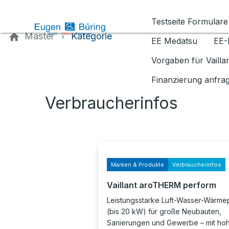
Kontaktieren Sie uns
Testseite Formulare
Master
Kategorie
EE Medatsu
EE-
Vorgaben für Vaill
Finanzierung anfra
Verbraucherinfos
Marken & Produkte
Verbraucherinfos
Vaillant aroTHERM perform
Leistungsstarke Luft-Wasser-Wärm
(bis 20 kW) für große Neubauten,
Sanierungen und Gewerbe – mit ho