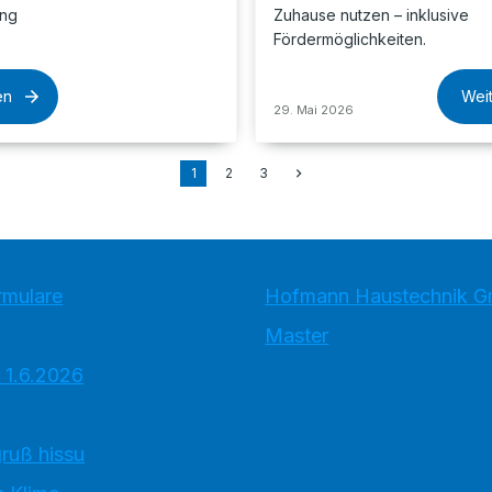
ung
Zuhause nutzen – inklusive
Fördermöglichkeiten.
en
Wei
29. Mai 2026
1
2
3
rmulare
Hofmann Haustechnik 
Master
 1.6.2026
ruß hissu