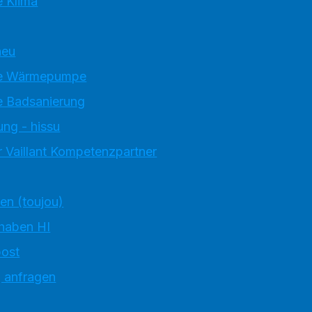
 Klima
neu
e Wärmepumpe
 Badsanierung
ung - hissu
 Vaillant Kompetenzpartner
ten (toujou)
 haben HI
ost
g anfragen