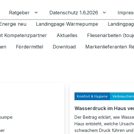
Ratgeber
Datenschutz 1.6.2026
Impre
Untermenü für Ratgeber umschalten
Untermenü f
Energie neu
Landingpage Wärmepumpe
Landingpag
ant Kompetenzpartner
Aktuelles
Fliesenarbeiten (tou
gen
Fördermittel
Download
Markenlieferanten R
Komfort & Hygiene
Verbraucheri
Wasserdruck im Haus ve
epumpe
Der Beitrag erklärt, wie Wass
Haus entsteht, welche Ursach
her
schwachem Druck führen und 