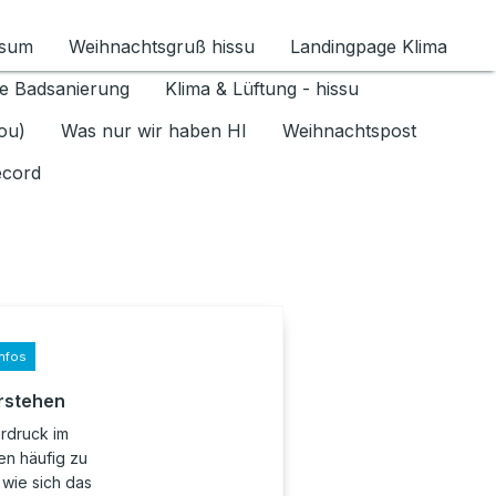
ssum
Weihnachtsgruß hissu
Landingpage Klima
ür Datenschutz 1.6.2026 umschalten
e Badsanierung
Klima & Lüftung - hissu
jou)
Was nur wir haben HI
Weihnachtspost
ecord
nfos
rstehen
erdruck im
en häufig zu
wie sich das