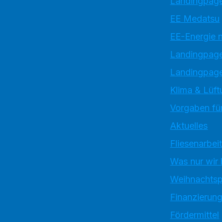
Landingpage
EE Medatsu
EE-Energie 
Landingpag
Landingpage
Klima & Lüft
Vorgaben für
Aktuelles
Fliesenarbei
Was nur wir
Weihnachtsp
Finanzierun
Fördermittel