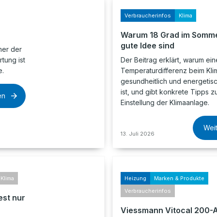
Verbraucherinfos
Klima
Warum 18 Grad im Somme
gute Idee sind
mer der
tung ist
Der Beitrag erklärt, warum ei
e.
Temperaturdifferenz beim Klim
gesundheitlich und energetis
ist, und gibt konkrete Tipps z
en
Einstellung der Klimaanlage.
Wei
13. Juli 2026
Klima
Heizung
Marken & Produkte
Verbraucherinfos
est nur
Viessmann Vitocal 200-