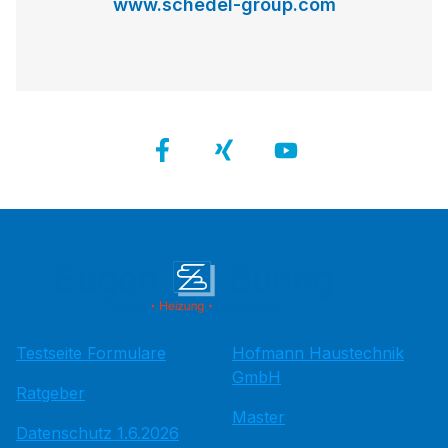
www.schedel-group.com
Testseite Formulare
Hofmann Haustechnik
GmbH
Ratgeber
Master
Datenschutz 1.6.2026