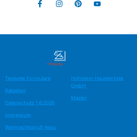
Testseite Formulare
Hofmann Haustechnik
GmbH
Ratgeber
Master
Datenschutz 1.6.2026
Impressum
Weihnachtsgruß hissu