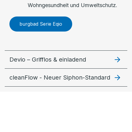
Wohngesundheit und Umweltschutz.
burgbad Serie Eqio
Devio – Grifflos & einladend
cleanFlow - Neuer Siphon-Standard
Lin20 – Modular und stimmig
Fiumo 2.0: Filigran & lebendig
MagicTwist – Der