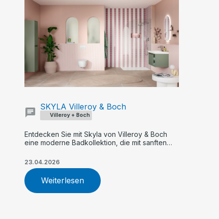
SKYLA Villeroy & Boch
Villeroy + Boch
Entdecken Sie mit Skyla von Villeroy & Boch
eine moderne Badkollektion, die mit sanften
Rundungen, klaren Kanten und asymmetrischer
Formensprache überzeugt. Flexible Farb- und
23.04.2026
Größenoptionen, innovative Armaturen und
nachhaltige WC-Technologie machen Skyla zur
Weiterlesen
idealen Wahl für Ihr individuelles Traumbad.