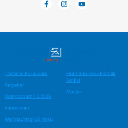
Testseite Formulare
Hofmann Haustechnik
GmbH
Ratgeber
Master
Datenschutz 1.6.2026
Impressum
Weihnachtsgruß hissu