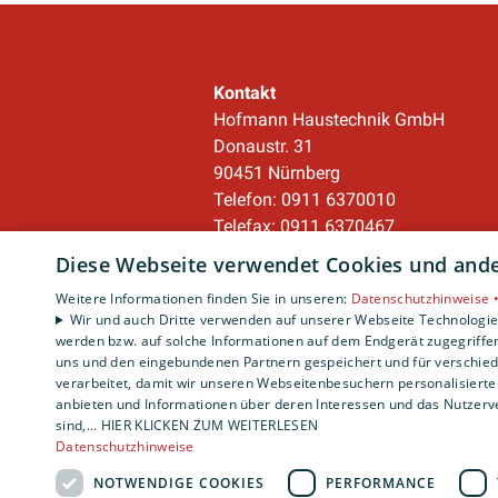
Kontakt
Hofmann Haustechnik GmbH
Donaustr. 31
90451 Nürnberg
Telefon: 0911 6370010
Telefax: 0911 6370467
service@hofmann-haustechnik.de
Diese Webseite verwendet Cookies und ander
Weitere Informationen finden Sie in unseren:
Datenschutzhinweise 
Unternehmen
Wir und auch Dritte verwenden auf unserer Webseite Technologien
werden bzw. auf solche Informationen auf dem Endgerät zugegriffe
AGB
·
Datenschutz
·
uns und den eingebundenen Partnern gespeichert und für verschiede
Impressum
·
verarbeitet, damit wir unseren Webseitenbesuchern personalisierte 
Barrierefreiheitserklärung
anbieten und Informationen über deren Interessen und das Nutzerve
sind,... HIER KLICKEN ZUM WEITERLESEN
Datenschutzhinweise
NOTWENDIGE COOKIES
PERFORMANCE