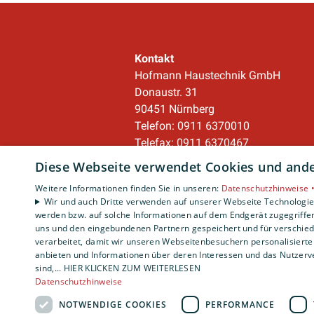
Kontakt
Hofmann Haustechnik GmbH
Donaustr. 31
90451 Nürnberg
Telefon: 0911 6370010
Telefax: 0911 6370467
service@hofmann-haustechnik.de
Diese Webseite verwendet Cookies und ander
Weitere Informationen finden Sie in unseren:
Datenschutzhinweise 
Unternehmen
Wir und auch Dritte verwenden auf unserer Webseite Technologien
werden bzw. auf solche Informationen auf dem Endgerät zugegriffe
AGB
·
Datenschutz
·
uns und den eingebundenen Partnern gespeichert und für verschiede
Impressum
·
verarbeitet, damit wir unseren Webseitenbesuchern personalisierte 
Barrierefreiheitserklärung
anbieten und Informationen über deren Interessen und das Nutzerve
sind,... HIER KLICKEN ZUM WEITERLESEN
Datenschutzhinweise
NOTWENDIGE COOKIES
PERFORMANCE