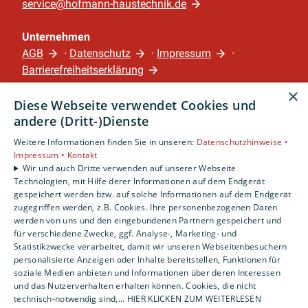
service@hofmann-haustechnik.de
Unternehmen
AGB
·
Datenschutz
·
Impressum
·
Barrierefreiheitserklärung
×
Diese Webseite verwendet Cookies und
Leistungen
andere (Dritt-)Dienste
Privatkunden
Gewerbekunden
Weitere Informationen finden Sie in unseren:
Datenschutzhinweise •
Impressum •
Kontakt
Karriere
Wir und auch Dritte verwenden auf unserer Webseite
Unternehmen
Technologien, mit Hilfe derer Informationen auf dem Endgerät
gespeichert werden bzw. auf solche Informationen auf dem Endgerät
Standort
zugegriffen werden, z.B. Cookies. Ihre personenbezogenen Daten
werden von uns und den eingebundenen Partnern gespeichert und
Nürnberg
für verschiedene Zwecke, ggf. Analyse-, Marketing- und
Statistikzwecke verarbeitet, damit wir unseren Webseitenbesuchern
personalisierte Anzeigen oder Inhalte bereitstellen, Funktionen für
soziale Medien anbieten und Informationen über deren Interessen
und das Nutzerverhalten erhalten können. Cookies, die nicht
technisch-notwendig sind,... HIER KLICKEN ZUM WEITERLESEN