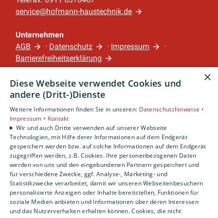
service@hofmann-haustechnik.de
Unternehmen
AGB
·
Datenschutz
·
Impressum
·
Barrierefreiheitserklärung
×
Diese Webseite verwendet Cookies und
Leistungen
andere (Dritt-)Dienste
Privatkunden
Gewerbekunden
Weitere Informationen finden Sie in unseren:
Datenschutzhinweise •
Impressum •
Kontakt
Karriere
Wir und auch Dritte verwenden auf unserer Webseite
Unternehmen
Technologien, mit Hilfe derer Informationen auf dem Endgerät
gespeichert werden bzw. auf solche Informationen auf dem Endgerät
Standort
zugegriffen werden, z.B. Cookies. Ihre personenbezogenen Daten
werden von uns und den eingebundenen Partnern gespeichert und
Nürnberg
für verschiedene Zwecke, ggf. Analyse-, Marketing- und
Statistikzwecke verarbeitet, damit wir unseren Webseitenbesuchern
personalisierte Anzeigen oder Inhalte bereitstellen, Funktionen für
soziale Medien anbieten und Informationen über deren Interessen
und das Nutzerverhalten erhalten können. Cookies, die nicht