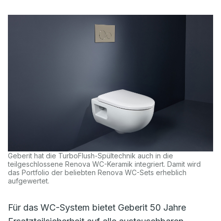
Geberit hat die TurboFlush-Spültechnik auch in die
teilgeschlossene Renova WC-Keramik integriert. Damit wird
das Portfolio der beliebten Renova WC-Sets erheblich
aufgewertet.
Für das WC-System bietet Geberit 50 Jahre