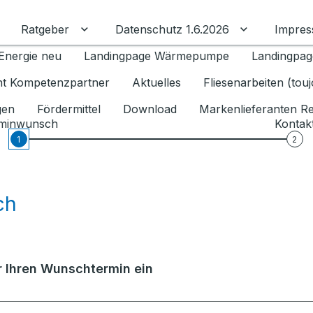
Ratgeber
Datenschutz 1.6.2026
Impre
Untermenü für Ratgeber umschalten
Untermenü f
Energie neu
Landingpage Wärmepumpe
Landingpag
ant Kompetenzpartner
Aktuelles
Fliesenarbeiten (tou
gen
Fördermittel
Download
Markenlieferanten R
minwunsch
Kontak
1
2
ch
er Ihren Wunschtermin ein