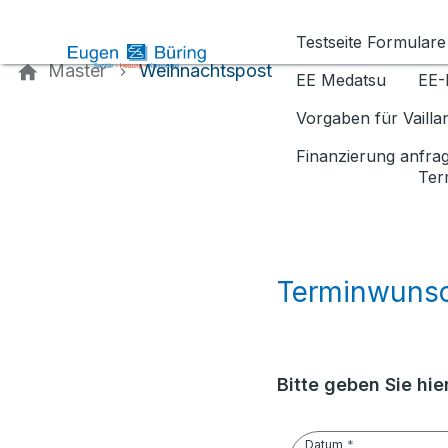
Kontaktieren Sie uns
Testseite Formulare
Master
Weihnachtspost
EE Medatsu
EE-
Vorgaben für Vaill
Finanzierung anfra
Ter
Terminwuns
Bitte geben Sie hi
Datum