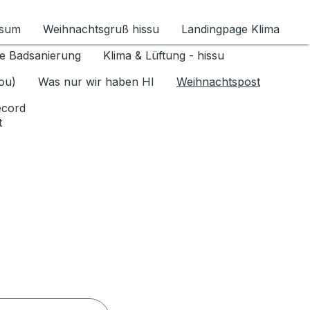
ssum
Weihnachtsgruß hissu
Landingpage Klima
ür Datenschutz 1.6.2026 umschalten
e Badsanierung
Klima & Lüftung - hissu
jou)
Was nur wir haben HI
Weihnachtspost
ecord
t