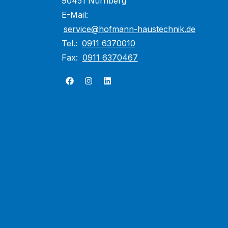
90451 Nürnberg
E-Mail:
service@hofmann-haustechnik.de
Tel.:
0911 6370010
Fax:
0911 6370467