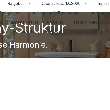
Ratgeber
Datenschutz 1.6.2026
Impre
Untermenü für Ratgeber umschalten
Untermenü f
Energie neu
Landingpage Wärmepumpe
Landingpag
y-Struktur
ant Kompetenzpartner
Aktuelles
Fliesenarbeiten (tou
gen
Fördermittel
Download
Markenlieferanten R
se Harmonie.