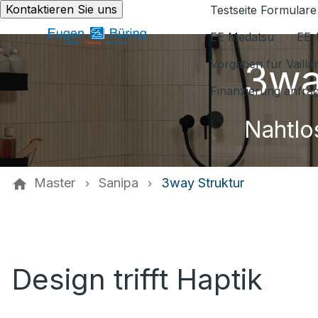
Kontaktieren Sie uns
Testseite Formulare
EE Medatsu
EE-
3wa
Vorgaben für Vaill
Finanzierung anfra
Nahtlo
Master
Sanipa
3way Struktur
Design trifft Haptik