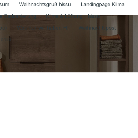
ssum
Weihnachtsgruß hissu
Landingpage Klima
ür Datenschutz 1.6.2026 umschalten
e Badsanierung
Klima & Lüftung - hissu
jou)
Was nur wir haben HI
Weihnachtspost
ecord