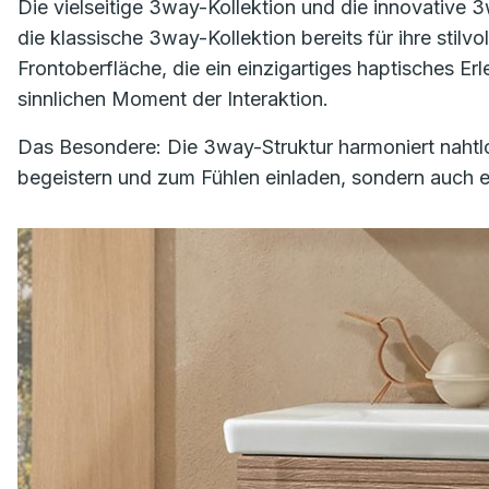
Die vielseitige
3way
-Kollektion und die innovative
3
die klassische
3way
-Kollektion bereits für ihre sti
Frontoberfläche, die ein einzigartiges haptisches E
sinnlichen Moment der Interaktion.
Das Besondere: Die
3way-Struktur
harmoniert nahtl
begeistern und zum Fühlen einladen, sondern auch e