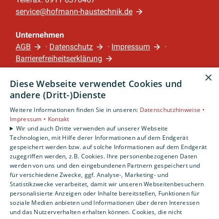
service@hofmann-haustechnik.de
Unternehmen
AGB
·
Datenschutz
·
Impressum
·
Barrierefreiheitserklärung
×
Diese Webseite verwendet Cookies und
Leistungen
andere (Dritt-)Dienste
Privatkunden
Gewerbekunden
Weitere Informationen finden Sie in unseren:
Datenschutzhinweise •
Impressum •
Kontakt
Karriere
Wir und auch Dritte verwenden auf unserer Webseite
Unternehmen
Technologien, mit Hilfe derer Informationen auf dem Endgerät
gespeichert werden bzw. auf solche Informationen auf dem Endgerät
Standort
zugegriffen werden, z.B. Cookies. Ihre personenbezogenen Daten
werden von uns und den eingebundenen Partnern gespeichert und
Nürnberg
für verschiedene Zwecke, ggf. Analyse-, Marketing- und
Statistikzwecke verarbeitet, damit wir unseren Webseitenbesuchern
personalisierte Anzeigen oder Inhalte bereitstellen, Funktionen für
soziale Medien anbieten und Informationen über deren Interessen
und das Nutzerverhalten erhalten können. Cookies, die nicht