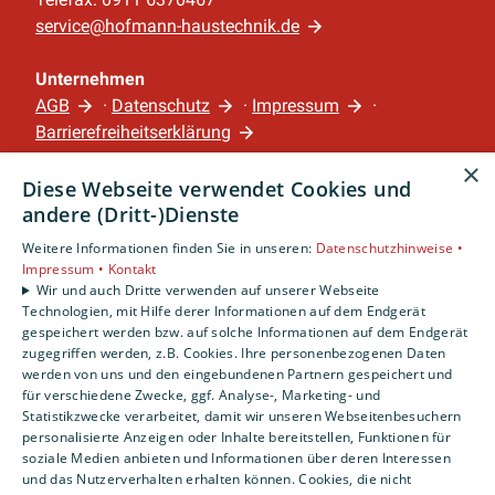
service@hofmann-haustechnik.de
Unternehmen
AGB
·
Datenschutz
·
Impressum
·
Barrierefreiheitserklärung
×
Diese Webseite verwendet Cookies und
Leistungen
andere (Dritt-)Dienste
Privatkunden
Gewerbekunden
Weitere Informationen finden Sie in unseren:
Datenschutzhinweise •
Impressum •
Kontakt
Karriere
Wir und auch Dritte verwenden auf unserer Webseite
Unternehmen
Technologien, mit Hilfe derer Informationen auf dem Endgerät
gespeichert werden bzw. auf solche Informationen auf dem Endgerät
Standort
zugegriffen werden, z.B. Cookies. Ihre personenbezogenen Daten
werden von uns und den eingebundenen Partnern gespeichert und
Nürnberg
für verschiedene Zwecke, ggf. Analyse-, Marketing- und
Statistikzwecke verarbeitet, damit wir unseren Webseitenbesuchern
personalisierte Anzeigen oder Inhalte bereitstellen, Funktionen für
soziale Medien anbieten und Informationen über deren Interessen
und das Nutzerverhalten erhalten können. Cookies, die nicht