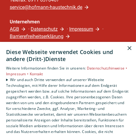
service@hofmann-haustechnik.de
Unternehmen
AGB
·
Datenschutz
·
Impressum
·
Barrierefreiheitserklärung
×
Diese Webseite verwendet Cookies und
Leistungen
andere (Dritt-)Dienste
Privatkunden
Gewerbekunden
Weitere Informationen finden Sie in unseren:
Datenschutzhinweise •
Impressum •
Kontakt
Karriere
Wir und auch Dritte verwenden auf unserer Webseite
Unternehmen
Technologien, mit Hilfe derer Informationen auf dem Endgerät
gespeichert werden bzw. auf solche Informationen auf dem Endgerät
Standort
zugegriffen werden, z.B. Cookies. Ihre personenbezogenen Daten
werden von uns und den eingebundenen Partnern gespeichert und
Nürnberg
für verschiedene Zwecke, ggf. Analyse-, Marketing- und
Statistikzwecke verarbeitet, damit wir unseren Webseitenbesuchern
personalisierte Anzeigen oder Inhalte bereitstellen, Funktionen für
soziale Medien anbieten und Informationen über deren Interessen
und das Nutzerverhalten erhalten können. Cookies, die nicht