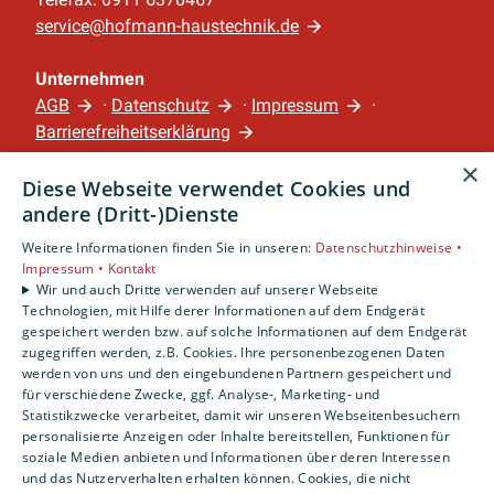
service@hofmann-haustechnik.de
Unternehmen
AGB
·
Datenschutz
·
Impressum
·
Barrierefreiheitserklärung
×
Diese Webseite verwendet Cookies und
Leistungen
andere (Dritt-)Dienste
Privatkunden
Gewerbekunden
Weitere Informationen finden Sie in unseren:
Datenschutzhinweise •
Impressum •
Kontakt
Karriere
Wir und auch Dritte verwenden auf unserer Webseite
Unternehmen
Technologien, mit Hilfe derer Informationen auf dem Endgerät
gespeichert werden bzw. auf solche Informationen auf dem Endgerät
Standort
zugegriffen werden, z.B. Cookies. Ihre personenbezogenen Daten
werden von uns und den eingebundenen Partnern gespeichert und
Nürnberg
für verschiedene Zwecke, ggf. Analyse-, Marketing- und
Statistikzwecke verarbeitet, damit wir unseren Webseitenbesuchern
personalisierte Anzeigen oder Inhalte bereitstellen, Funktionen für
soziale Medien anbieten und Informationen über deren Interessen
und das Nutzerverhalten erhalten können. Cookies, die nicht