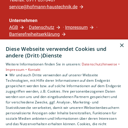
service@hofmann-haustechnik.de
Unternehmen
AGB
·
Datenschutz
·
Impressum
·
Barrierefreiheitserklärung
×
Diese Webseite verwendet Cookies und
Leistungen
andere (Dritt-)Dienste
Privatkunden
Gewerbekunden
Weitere Informationen finden Sie in unseren:
Datenschutzhinweise •
Impressum •
Kontakt
Karriere
Wir und auch Dritte verwenden auf unserer Webseite
Unternehmen
Technologien, mit Hilfe derer Informationen auf dem Endgerät
gespeichert werden bzw. auf solche Informationen auf dem Endgerät
Standort
zugegriffen werden, z.B. Cookies. Ihre personenbezogenen Daten
werden von uns und den eingebundenen Partnern gespeichert und
Nürnberg
für verschiedene Zwecke, ggf. Analyse-, Marketing- und
Statistikzwecke verarbeitet, damit wir unseren Webseitenbesuchern
personalisierte Anzeigen oder Inhalte bereitstellen, Funktionen für
soziale Medien anbieten und Informationen über deren Interessen
und das Nutzerverhalten erhalten können. Cookies, die nicht