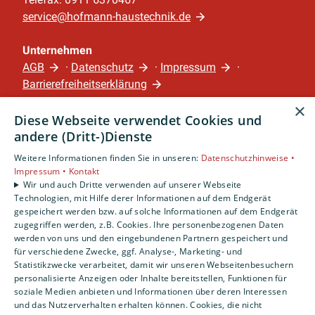
service@hofmann-haustechnik.de
Unternehmen
AGB
·
Datenschutz
·
Impressum
·
Barrierefreiheitserklärung
×
Diese Webseite verwendet Cookies und
Leistungen
andere (Dritt-)Dienste
Privatkunden
Gewerbekunden
Weitere Informationen finden Sie in unseren:
Datenschutzhinweise •
Impressum •
Kontakt
Karriere
Wir und auch Dritte verwenden auf unserer Webseite
Unternehmen
Technologien, mit Hilfe derer Informationen auf dem Endgerät
gespeichert werden bzw. auf solche Informationen auf dem Endgerät
Standort
zugegriffen werden, z.B. Cookies. Ihre personenbezogenen Daten
werden von uns und den eingebundenen Partnern gespeichert und
Nürnberg
für verschiedene Zwecke, ggf. Analyse-, Marketing- und
Statistikzwecke verarbeitet, damit wir unseren Webseitenbesuchern
personalisierte Anzeigen oder Inhalte bereitstellen, Funktionen für
soziale Medien anbieten und Informationen über deren Interessen
und das Nutzerverhalten erhalten können. Cookies, die nicht