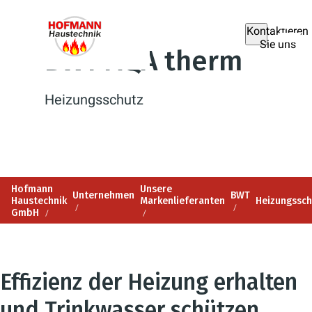
Kontaktieren
Sie uns
BWT AQA therm
Heizungsschutz
Hofmann
Unsere
Unternehmen
BWT
Haustechnik
Markenlieferanten
Heizungssch
GmbH
Effizienz der Heizung erhalten
und Trinkwasser schützen