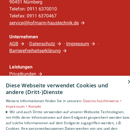
90451 Nürnberg
Telefon: 0911 6370010
Telefax: 0911 6370467
service@hofmann-haustechnik.de
Unternehmen
AGB
·
Datenschutz
·
Impressum
·
Barrierefreiheitserklärung
Leistungen
Privatkunden
Gewerbekunden
Diese Webseite verwendet Cookies und
Karriere
andere (Dritt-)Dienste
Unternehmen
Weitere Informationen finden Sie in unseren:
Datenschutzhinweise •
Impressum •
Kontakt
Standort
Wir und auch Dritte verwenden auf unserer Webseite Technologien,
Nürnberg
mit Hilfe derer Informationen auf dem Endgerät gespeichert werden bzw
auf solche Informationen auf dem Endgerät zugegriffen werden, z.B.
Cookies. Ihre personenbezogenen Daten werden von uns und den