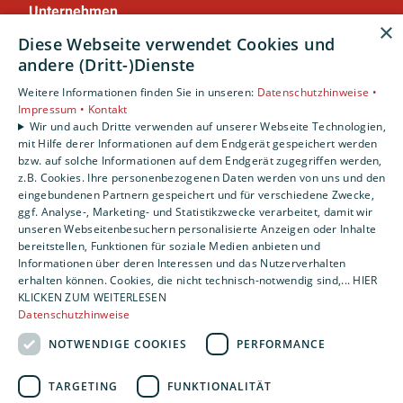
Unternehmen
×
AGB
·
Datenschutz
·
Impressum
·
Diese Webseite verwendet Cookies und
Barrierefreiheitserklärung
andere (Dritt-)Dienste
Weitere Informationen finden Sie in unseren:
Datenschutzhinweise •
Leistungen
Impressum •
Kontakt
Privatkunden
Wir und auch Dritte verwenden auf unserer Webseite Technologien,
mit Hilfe derer Informationen auf dem Endgerät gespeichert werden
Gewerbekunden
bzw. auf solche Informationen auf dem Endgerät zugegriffen werden,
Karriere
z.B. Cookies. Ihre personenbezogenen Daten werden von uns und den
Unternehmen
eingebundenen Partnern gespeichert und für verschiedene Zwecke,
ggf. Analyse-, Marketing- und Statistikzwecke verarbeitet, damit wir
unseren Webseitenbesuchern personalisierte Anzeigen oder Inhalte
Standort
bereitstellen, Funktionen für soziale Medien anbieten und
Nürnberg
Informationen über deren Interessen und das Nutzerverhalten
erhalten können. Cookies, die nicht technisch-notwendig sind,... HIER
KLICKEN ZUM WEITERLESEN
Datenschutzhinweise
NOTWENDIGE COOKIES
PERFORMANCE
TARGETING
FUNKTIONALITÄT