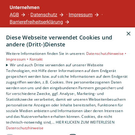
Unternehmen
AGB
·
Datenschutz
·
Impressum
·
Barrierefreiheitserklärung
×
Diese Webseite verwendet Cookies und
Leistungen
andere (Dritt-)Dienste
Privatkunden
Gewerbekunden
Weitere Informationen finden Sie in unseren:
Datenschutzhinweise •
Impressum •
Kontakt
Karriere
Wir und auch Dritte verwenden auf unserer Webseite
Unternehmen
Technologien, mit Hilfe derer Informationen auf dem Endgerät
gespeichert werden bzw. auf solche Informationen auf dem Endgerät
Standort
zugegriffen werden, z.B. Cookies. Ihre personenbezogenen Daten
werden von uns und den eingebundenen Partnern gespeichert und
Nürnberg
für verschiedene Zwecke, ggf. Analyse-, Marketing- und
Statistikzwecke verarbeitet, damit wir unseren Webseitenbesuchern
personalisierte Anzeigen oder Inhalte bereitstellen, Funktionen für
soziale Medien anbieten und Informationen über deren Interessen
und das Nutzerverhalten erhalten können. Cookies, die nicht
technisch-notwendig sind,... HIER KLICKEN ZUM WEITERLESEN
Datenschutzhinweise