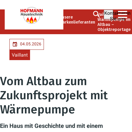
Kontaktieren
Vaillant
Hofmann
Unsere
Sie uns
Unternehmen
Wärmepumpe im
Haustechnik
Markenlieferanten
Altbau –
GmbH
Objektreportage
04.05.2026
Vaillant
Vom Altbau zum
Zukunftsprojekt mit
Wärmepumpe
Ein Haus mit Geschichte und mit einem