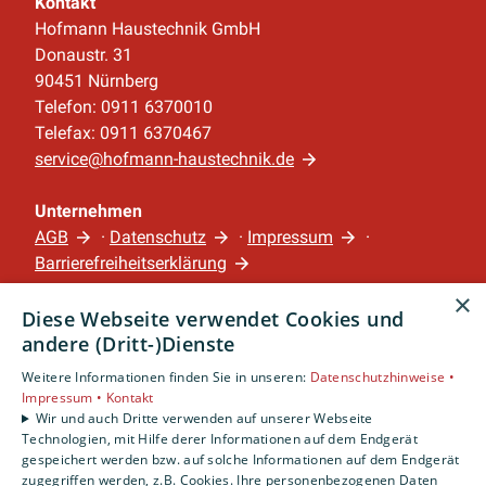
Kontakt
Hofmann Haustechnik GmbH
Donaustr. 31
90451 Nürnberg
Telefon: 0911 6370010
Telefax: 0911 6370467
service@hofmann-haustechnik.de
Unternehmen
AGB
·
Datenschutz
·
Impressum
·
Barrierefreiheitserklärung
×
Diese Webseite verwendet Cookies und
Leistungen
andere (Dritt-)Dienste
Privatkunden
Gewerbekunden
Weitere Informationen finden Sie in unseren:
Datenschutzhinweise •
Impressum •
Kontakt
Karriere
Wir und auch Dritte verwenden auf unserer Webseite
Unternehmen
Technologien, mit Hilfe derer Informationen auf dem Endgerät
gespeichert werden bzw. auf solche Informationen auf dem Endgerät
Standort
zugegriffen werden, z.B. Cookies. Ihre personenbezogenen Daten