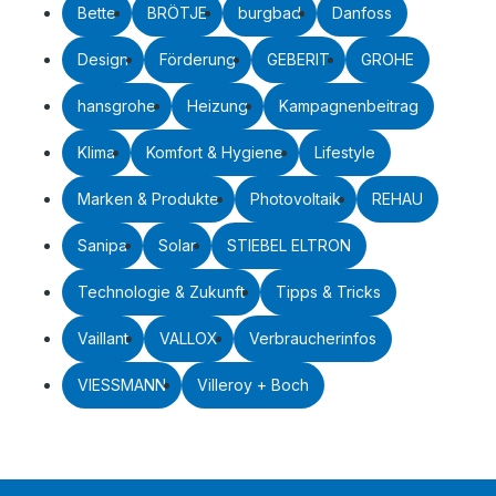
Bette
BRÖTJE
burgbad
Danfoss
Design
Förderung
GEBERIT
GROHE
hansgrohe
Heizung
Kampagnenbeitrag
Klima
Komfort & Hygiene
Lifestyle
Marken & Produkte
Photovoltaik
REHAU
Sanipa
Solar
STIEBEL ELTRON
Technologie & Zukunft
Tipps & Tricks
Vaillant
VALLOX
Verbraucherinfos
VIESSMANN
Villeroy + Boch