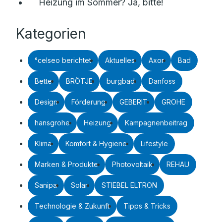
Heizung im Sommer? Ja, bitte!
Kategorien
°celseo berichtet
Aktuelles
Axor
Bad
Bette
BRÖTJE
burgbad
Danfoss
Design
Förderung
GEBERIT
GROHE
hansgrohe
Heizung
Kampagnenbeitrag
Klima
Komfort & Hygiene
Lifestyle
Marken & Produkte
Photovoltaik
REHAU
Sanipa
Solar
STIEBEL ELTRON
Technologie & Zukunft
Tipps & Tricks