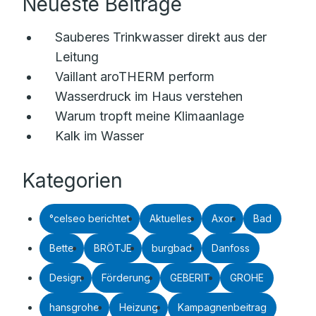
Neueste Beiträge
Sauberes Trinkwasser direkt aus der
Leitung
Vaillant aroTHERM perform
Wasserdruck im Haus verstehen
Warum tropft meine Klimaanlage
Kalk im Wasser
Kategorien
°celseo berichtet
Aktuelles
Axor
Bad
Bette
BRÖTJE
burgbad
Danfoss
Design
Förderung
GEBERIT
GROHE
hansgrohe
Heizung
Kampagnenbeitrag