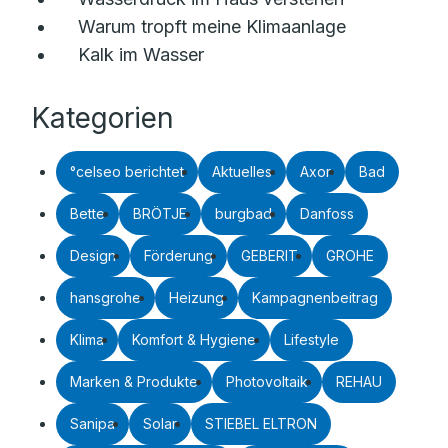
Warum tropft meine Klimaanlage
Kalk im Wasser
Kategorien
°celseo berichtet
Aktuelles
Axor
Bad
Bette
BRÖTJE
burgbad
Danfoss
Design
Förderung
GEBERIT
GROHE
hansgrohe
Heizung
Kampagnenbeitrag
Klima
Komfort & Hygiene
Lifestyle
Marken & Produkte
Photovoltaik
REHAU
Sanipa
Solar
STIEBEL ELTRON